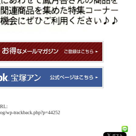
L:
blog/wp-trackback.php?p=44252