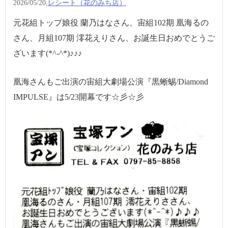
2026/05/20,
レシート（花のみち店）
元花組トップ娘役 蘭乃はなさん、宙組102期 凰海るの
さん、月組107期 澪花えりさん、お誕生日おめでとうご
ざいます(*^-^*)♪♪♪
凰海さんもご出演の宙組大劇場公演『黒蜥蜴/Diamond
IMPULSE』は5/23開幕です☆彡☆彡