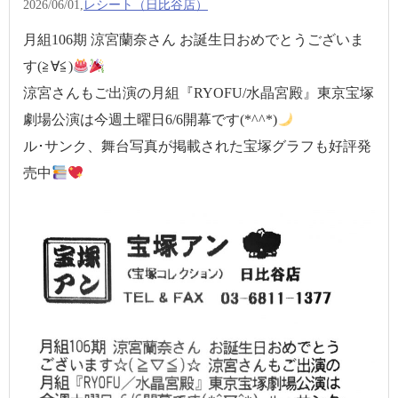
2026/06/01,
レシート（日比谷店）
月組106期 涼宮蘭奈さん お誕生日おめでとうございま
す(≧∀≦)
涼宮さんもご出演の月組『RYOFU/水晶宮殿』東京宝塚
劇場公演は今週土曜日6/6開幕です(*^^*)
ル･サンク、舞台写真が掲載された宝塚グラフも好評発
売中