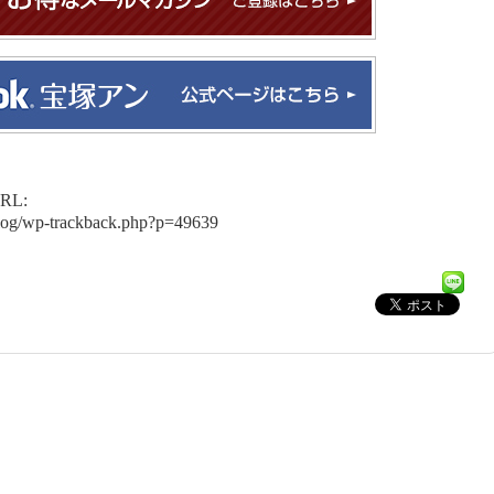
L:
blog/wp-trackback.php?p=49639