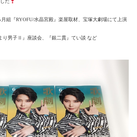
ました
月組『RYOFU/水晶宮殿』楽屋取材、宝塚大劇場にて上演
花より男子Ⅱ』座談会、『銀二貫』てい談 など