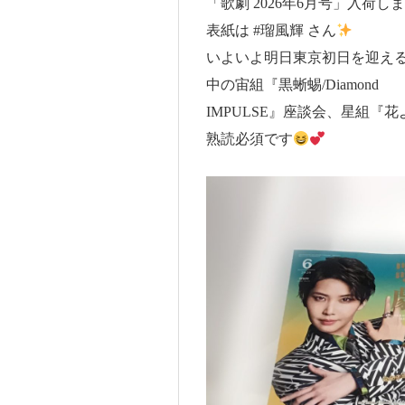
「歌劇 2026年6月号」入荷し
表紙は #瑠風輝 さん
いよいよ明日東京初日を迎える
中の宙組『黒蜥蜴/Diamond
IMPULSE』座談会、星組『
熟読必須です