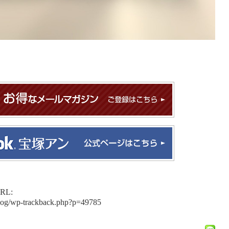
L:
blog/wp-trackback.php?p=49785