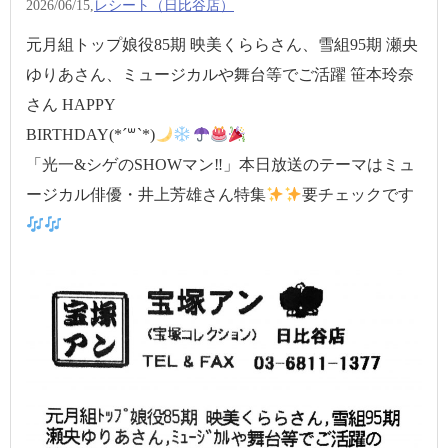
2026/06/15,
レシート（日比谷店）
元月組トップ娘役85期 映美くららさん、雪組95期 瀬央
ゆりあさん、ミュージカルや舞台等でご活躍 笹本玲奈
さん HAPPY
BIRTHDAY(*´꒳`*)
「光一&シゲのSHOWマン‼︎」本日放送のテーマはミュ
ージカル俳優・井上芳雄さん特集
要チェックです