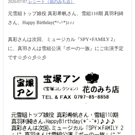
2026/07/07,
レシート（花のみち店）
元雪組トップ娘役 真彩希帆さん、雪組110期 真羽利綺
さん、Happy Birthday(*^-^*)♪♪♪
真彩さんは次回、ミュージカル『SPY×FAMILY 2』
に、真羽さんは雪組公演『ポーの一族』にご出演予定
です☆彡☆彡☆彡