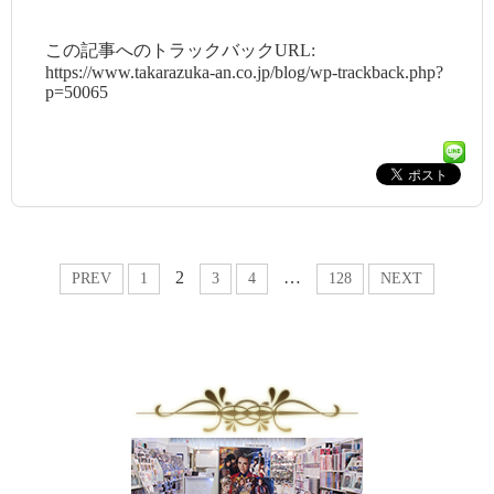
この記事へのトラックバックURL:
https://www.takarazuka-an.co.jp/blog/wp-trackback.php?
p=50065
2
…
PREV
1
3
4
128
NEXT