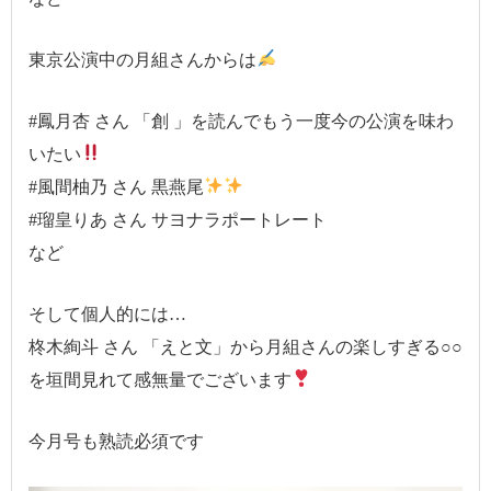
東京公演中の月組さんからは
#鳳月杏 さん 「創 」を読んでもう一度今の公演を味わ
いたい
#風間柚乃 さん 黒燕尾
#瑠皇りあ さん サヨナラポートレート
など
そして個人的には…
柊木絢斗 さん 「えと文」から月組さんの楽しすぎる○○
を垣間見れて感無量でございます
今月号も熟読必須です