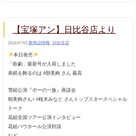
【宝塚アン】日比谷店より
2026/07/03,
新商品情報
,
日比谷店
本日発売
「歌劇」最新号が入荷しました
表紙を飾るのは #朝美絢 さん 最高
雪組公演『ポーの一族』座談会
朝美絢さん× #桜木みなと さんトップスタースペシャル
トーク
花組全国ツアー公演インタビュー
花組バウホール公演対談
など