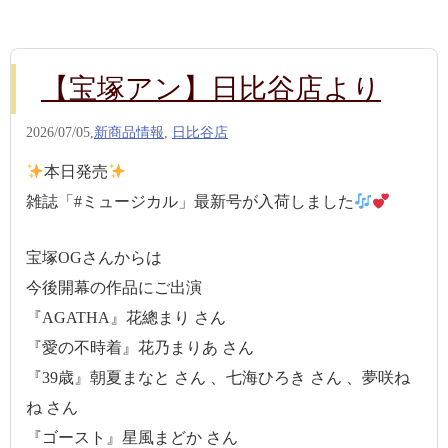
【宝塚アン】日比谷店より
2026/07/05,
新商品情報
,
日比谷店
本日発売
雑誌「#ミュージカル」最新号が入荷しました
宝塚OGさんからは
今後開幕の作品にご出演
『AGATHA』花總まり さん
『愛の不時着』花乃まりあ さん
『39歳』朝夏まなと さん 、七海ひろき さん 、夢咲ね
ね さん
『ゴースト』星風まどか さん