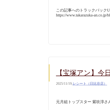
この記事へのトラックバックUR
https://www.takarazuka-an.co.jp/
【宝塚アン】今日の
2025/11/19,
レシート（日比谷店）
元月組トップスター 紫吹淳さん H