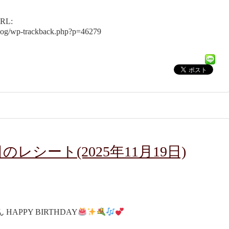
L:
blog/wp-trackback.php?p=46279
レシート(2025年11月19日)
APPY BIRTHDAY