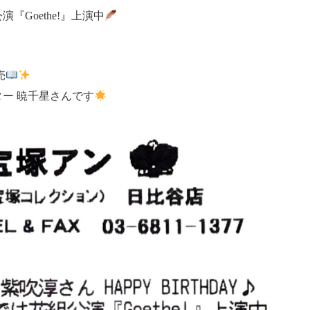
Goethe!』上演中
売
ー 暁千星さんです