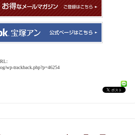
L:
blog/wp-trackback.php?p=46254