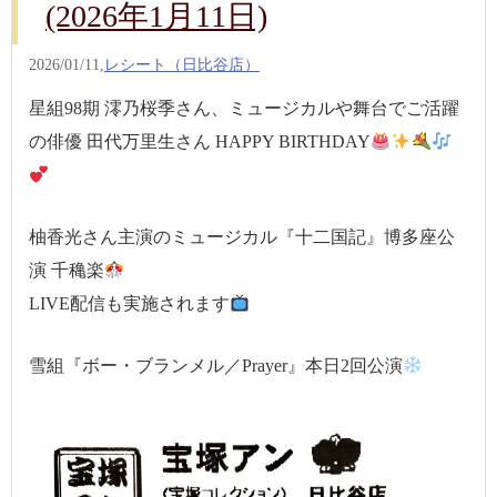
(2026年1月11日)
2026/01/11,
レシート（日比谷店）
星組98期 澪乃桜季さん、ミュージカルや舞台でご活躍
の俳優 田代万里生さん HAPPY BIRTHDAY
柚香光さん主演のミュージカル『十二国記』博多座公
演 千穐楽
LIVE配信も実施されます
雪組『ボー・ブランメル／Prayer』本日2回公演