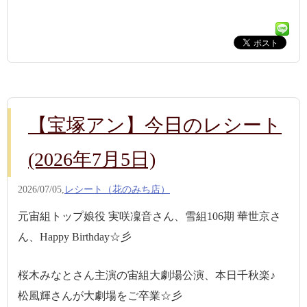
【宝塚アン】今日のレシート
(2026年7月5日)
2026/07/05,
レシート（花のみち店）
元宙組トップ娘役 実咲凜音さん、雪組106期 華世京さ
ん、Happy Birthday☆彡
桜木みなとさん主演の宙組大劇場公演、本日千秋楽♪
松風輝さんが大劇場をご卒業☆彡