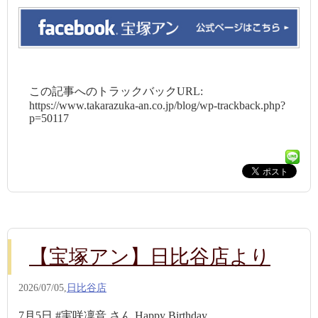
この記事へのトラックバックURL:
https://www.takarazuka-an.co.jp/blog/wp-trackback.php?
p=50117
【宝塚アン】日比谷店より
2026/07/05,
日比谷店
7月5日 #実咲凜音 さん Happy Birthday