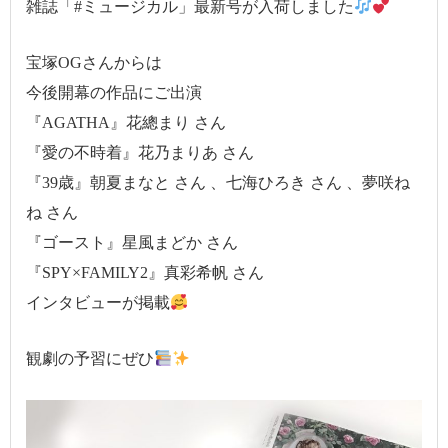
雑誌「#ミュージカル」最新号が入荷しました
宝塚OGさんからは
今後開幕の作品にご出演
『AGATHA』花總まり さん
『愛の不時着』花乃まりあ さん
『39歳』朝夏まなと さん 、七海ひろき さん 、夢咲ね
ね さん
『ゴースト』星風まどか さん
『SPY×FAMILY2』真彩希帆 さん
インタビューが掲載
観劇の予習にぜひ