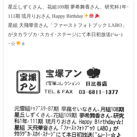
星丘しずくさん、花組109期 夢希舞香さん、研究科1年･
111期 琉月りおさん Happy Birthday
星組 天飛華音さん「ファーストフォトブック LABO」
がタカラヅカ･スカイ･ステージにて本日初放送(^ω−)
−☆
♬