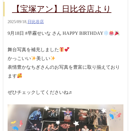
【宝塚アン】日比谷店より
2025/09/18,
日比谷店
9月18日 #早霧せいな さん HAPPY BIRTHDAY
舞台写真を補充しました
かっこいい
美しい
表情豊かなちぎさんのお写真を豊富に取り揃えており
ます
ぜひチェックしてくださいね♬