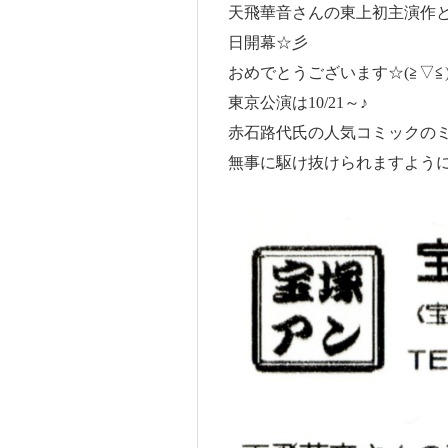
天飛華音さんの東上初主演作
日開幕☆彡
おめでとうございます☆(≧▽≦
東京公演は10/21～♪
赤石路代氏の人気コミックの
無事に駆け抜けられますよう