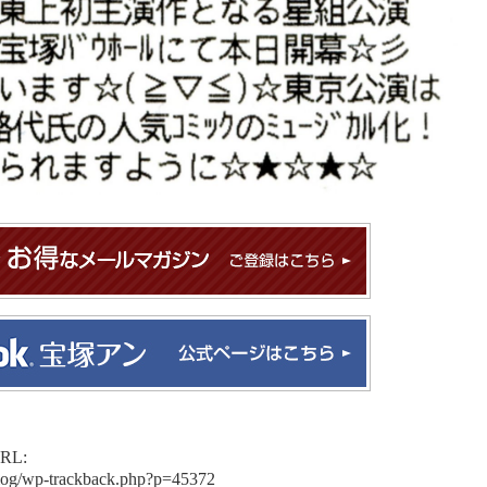
L:
blog/wp-trackback.php?p=45372