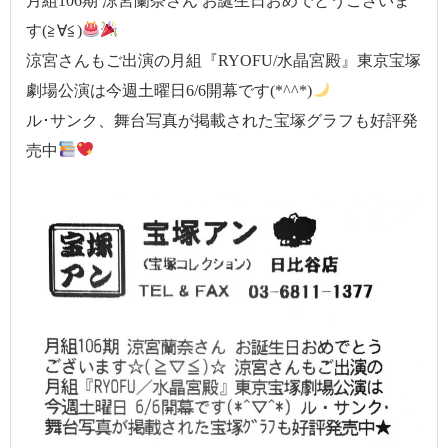
月組106期 涼宮蘭奈さん お誕生日おめでとうございま
す(≧∀≦)
涼宮さんもご出演の月組『RYOFU/水晶宮殿』東京宝塚
劇場公演は今週土曜日6/6開幕です(*^^*)
ル･サンク、舞台写真が掲載された宝塚グラフも好評発
売中