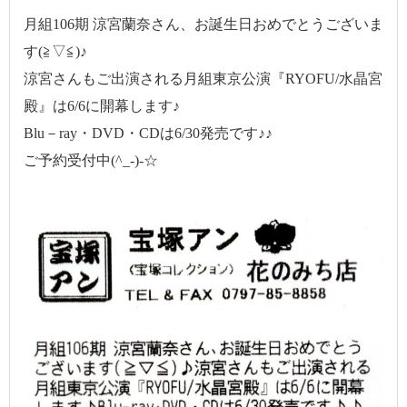
月組106期 涼宮蘭奈さん、お誕生日おめでとうございま
す(≧▽≦)♪
涼宮さんもご出演される月組東京公演『RYOFU/水晶宮
殿』は6/6に開幕します♪
Blu－ray・DVD・CDは6/30発売です♪♪
ご予約受付中(^_-)-☆