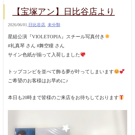
【宝塚アン】日比谷店より
2026/06/01,
日比谷店
,
未分類
星組公演『VIOLETOPIA』スチール写真付き
#礼真琴 さん #舞空瞳 さん
サイン色紙が揃って入荷しました
トップコンビを並べて飾る夢が叶ってしまいます
ご希望のお客様はお早めに♪
本日も20時まで皆様のご来店をお待ちしております