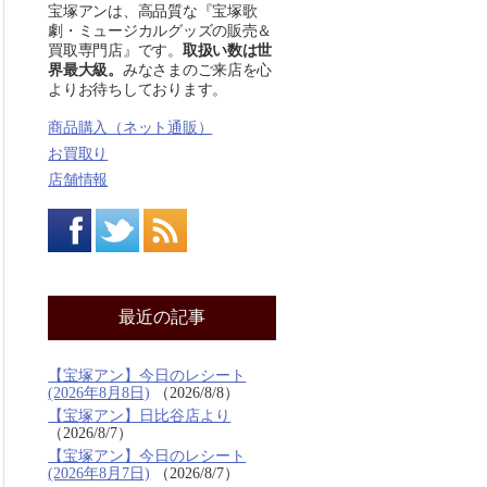
宝塚アンは、高品質な『宝塚歌
劇・ミュージカルグッズの販売＆
買取専門店』です。
取扱い数は世
界最大級。
みなさまのご来店を心
よりお待ちしております。
商品購入（ネット通販）
お買取り
店舗情報
最近の記事
【宝塚アン】今日のレシート
(2026年8月8日)
2026/8/8
【宝塚アン】日比谷店より
2026/8/7
【宝塚アン】今日のレシート
(2026年8月7日)
2026/8/7