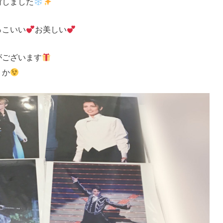
荷しました
っこいい
お美しい
がございます
うか