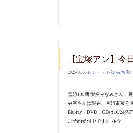
【宝塚アン】今日の
2025/10/06,
レシート（花のみち店
雪組105期 愛空みなみさん、月組109
央河さんは現在、月組東京公演『G
Blu-ray・DVD・CDは10/24発
ご予約受付中です(^_-)-☆