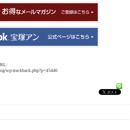
L:
blog/wp-trackback.php?p=45446