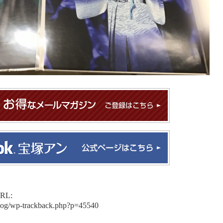
L:
blog/wp-trackback.php?p=45540