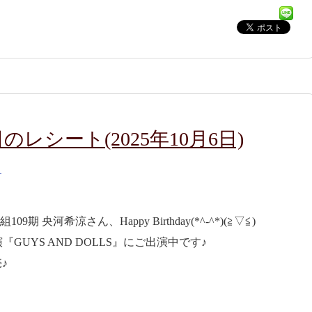
レシート(2025年10月6日)
）
期 央河希涼さん、Happy Birthday(*^-^*)(≧▽≦)
UYS AND DOLLS』にご出演中です♪
売♪