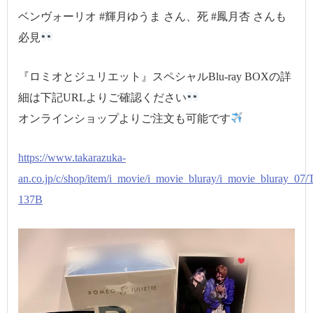
ベンヴォーリオ #輝月ゆうま さん、死 #鳳月杏 さんも
必見
『ロミオとジュリエット』スペシャルBlu-ray BOXの詳
細は下記URLよりご確認ください
オンラインショップよりご注文も可能です
https://www.takarazuka-
an.co.jp/c/shop/item/i_movie/i_movie_bluray/i_movie_bluray_0
137B