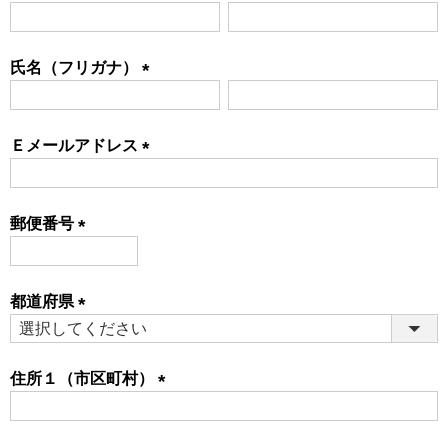
(必
須)
氏名（フリガナ）
(必
須)
Ｅメールアドレス
(必
須)
郵便番号
(必
須)
都道府県
(必
須)
住所１（市区町村）
(必
須)