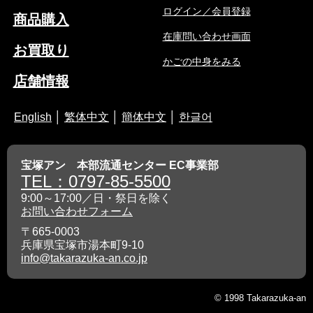
ログイン／会員登録
商品購入
在庫問い合わせ画面
お買取り
かごの中身をみる
店舗情報
English
│
繁体中文
│
簡体中文
│
한글어
宝塚アン 本部流通センター EC事業部
TEL：0797-85-5500
9:00～17:00／日・祭日を除く
お問い合わせフォーム
〒665-0003
兵庫県宝塚市湯本町9-10
info@takarazuka-an.co.jp
© 1998 Takarazuka-an