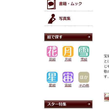
宝
花組
月組
雪組
と
じ
歌
す
星組
宙組
その他