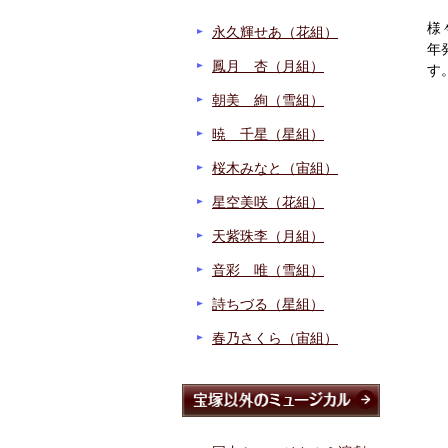
様
永久輝せあ（花組）
年
鳳月 杏（月組）
す
朝美 絢（雪組）
暁 千星（星組）
桜木みなと（宙組）
星空美咲（花組）
天紫珠李（月組）
音彩 唯（雪組）
詩ちづる（星組）
春乃さくら（宙組）