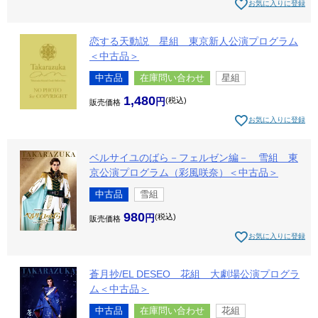
お気に入りに登録
恋する天動説 星組 東京新人公演プログラム
＜中古品＞
中古品
在庫問い合わせ
星組
1,480
税込
販売価格
お気に入りに登録
ベルサイユのばら－フェルゼン編－ 雪組 東
京公演プログラム（彩風咲奈）＜中古品＞
中古品
雪組
980
税込
販売価格
お気に入りに登録
蒼月抄/EL DESEO 花組 大劇場公演プログラ
ム＜中古品＞
中古品
在庫問い合わせ
花組