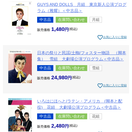
GUYS AND DOLLS 月組 東京新人公演プログ
ラム（雅耀）＜中古品＞
中古品
在庫問い合わせ
月組
1,480
税込
販売価格
お気に入りに登録
日本の祭りと民謡/土蜘/フォスター物語 （脚本
集） 雪組 大劇場公演プログラム＜中古品＞
中古品
在庫問い合わせ
雪組
24,980
税込
販売価格
お気に入りに登録
いろはにほへと/ラテン・アメリカ (脚本と配
役) 花組 大劇場公演プログラム＜中古品＞
中古品
在庫問い合わせ
花組
2,480
税込
販売価格