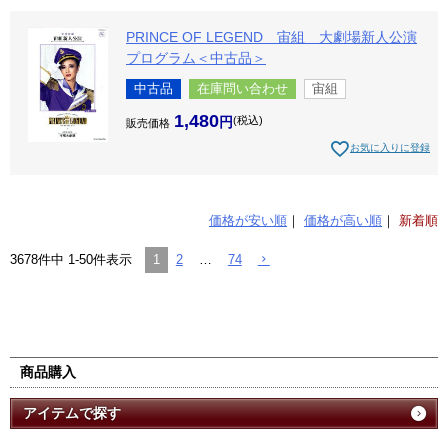
PRINCE OF LEGEND 宙組 大劇場新人公演
プログラム＜中古品＞
中古品
在庫問い合わせ
宙組
1,480
税込
販売価格
お気に入りに登録
価格が安い順
価格が高い順
新着順
1
2
…
74
3678
件中
1
-
50
件表示
商品購入
アイテムで探す