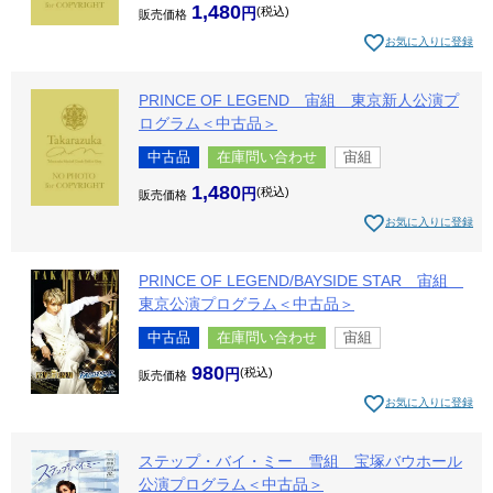
1,480
税込
販売価格
お気に入りに登録
PRINCE OF LEGEND 宙組 東京新人公演プ
ログラム＜中古品＞
中古品
在庫問い合わせ
宙組
1,480
税込
販売価格
お気に入りに登録
PRINCE OF LEGEND/BAYSIDE STAR 宙組
東京公演プログラム＜中古品＞
中古品
在庫問い合わせ
宙組
980
税込
販売価格
お気に入りに登録
ステップ・バイ・ミー 雪組 宝塚バウホール
公演プログラム＜中古品＞