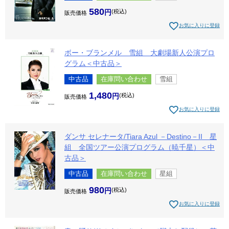
580
税込
販売価格
お気に入りに登録
ボー・ブランメル 雪組 大劇場新人公演プロ
グラム＜中古品＞
中古品
在庫問い合わせ
雪組
1,480
税込
販売価格
お気に入りに登録
ダンサ セレナータ/Tiara Azul －Destino－II 星
組 全国ツアー公演プログラム（暁千星）＜中
古品＞
中古品
在庫問い合わせ
星組
980
税込
販売価格
お気に入りに登録