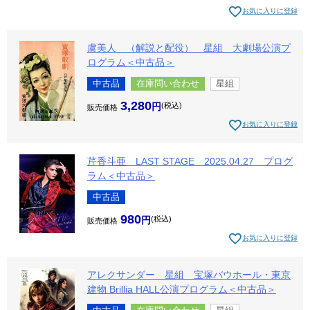
お気に入りに登録
虞美人 （解説と配役） 星組 大劇場公演プ
ログラム＜中古品＞
中古品
在庫問い合わせ
星組
3,280
税込
販売価格
お気に入りに登録
芹香斗亜 LAST STAGE 2025.04.27 プログ
ラム＜中古品＞
中古品
980
税込
販売価格
お気に入りに登録
アレクサンダー 星組 宝塚バウホール・東京
建物 Brillia HALL公演プログラム＜中古品＞