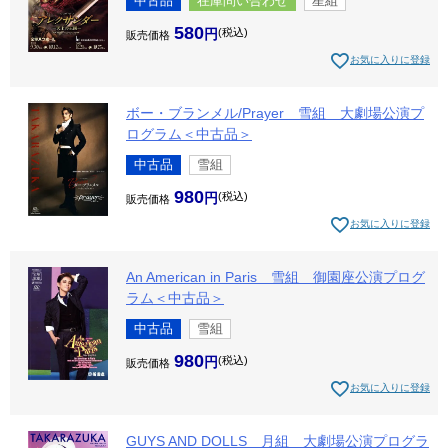
中古品
在庫問い合わせ
星組
580
税込
販売価格
お気に入りに登録
ボー・ブランメル/Prayer 雪組 大劇場公演プ
ログラム＜中古品＞
中古品
雪組
980
税込
販売価格
お気に入りに登録
An American in Paris 雪組 御園座公演プログ
ラム＜中古品＞
中古品
雪組
980
税込
販売価格
お気に入りに登録
GUYS AND DOLLS 月組 大劇場公演プログラ