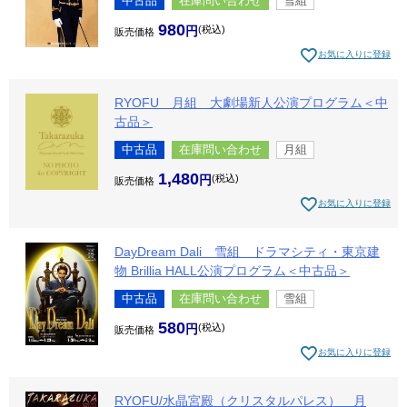
中古品
在庫問い合わせ
雪組
980
税込
販売価格
お気に入りに登録
RYOFU 月組 大劇場新人公演プログラム＜中
古品＞
中古品
在庫問い合わせ
月組
1,480
税込
販売価格
お気に入りに登録
DayDream Dali 雪組 ドラマシティ・東京建
物 Brillia HALL公演プログラム＜中古品＞
中古品
在庫問い合わせ
雪組
580
税込
販売価格
お気に入りに登録
RYOFU/水晶宮殿（クリスタルパレス） 月