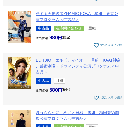
恋する天動説/DYNAMIC NOVA 星組 東京公
演プログラム＜中古品＞
中古品
在庫問い合わせ
星組
980
税込
販売価格
お気に入りに登録
ELPIDIO（エルピディイオ） 月組 KAAT神奈
川芸術劇場・ドラマシティ公演プログラム＜中
古品＞
中古品
月組
580
税込
販売価格
お気に入りに登録
波うららかに、めおと日和 雪組 梅田芸術劇
場公演プログラム＜中古品＞