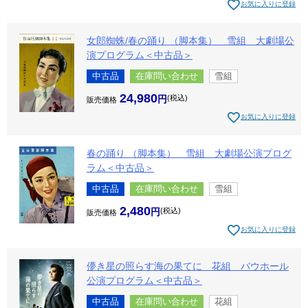
お気に入りに登録
女郎蜘蛛/春の踊り （脚本集） 雪組 大劇場公
演プログラム＜中古品＞
中古品
在庫問い合わせ
雪組
24,980
税込
販売価格
お気に入りに登録
春の踊り （脚本集） 雪組 大劇場公演プログ
ラム＜中古品＞
中古品
在庫問い合わせ
雪組
2,480
税込
販売価格
お気に入りに登録
儚き星の照らす海の果てに 花組 バウホール
公演プログラム＜中古品＞
中古品
在庫問い合わせ
花組