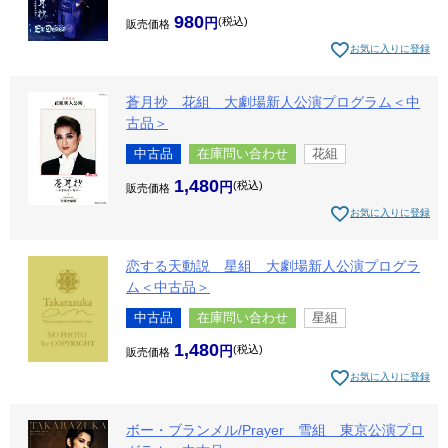
980
税込
販売価格
お気に入りに登録
蒼月抄 花組 大劇場新人公演プログラム＜中
古品＞
中古品
在庫問い合わせ
花組
1,480
税込
販売価格
お気に入りに登録
恋する天動説 星組 大劇場新人公演プログラ
ム＜中古品＞
中古品
在庫問い合わせ
星組
1,480
税込
販売価格
お気に入りに登録
ボー・ブランメル/Prayer 雪組 東京公演プロ