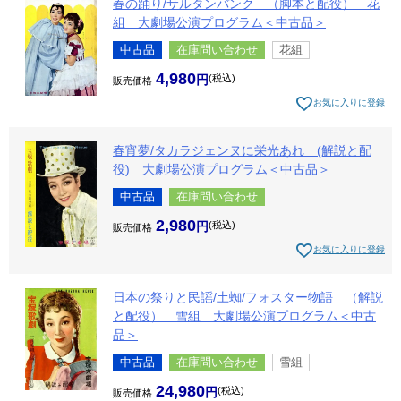
春の踊り/サルタンバンク （脚本と配役） 花
組 大劇場公演プログラム＜中古品＞
中古品
在庫問い合わせ
花組
4,980
税込
販売価格
お気に入りに登録
春宵夢/タカラジェンヌに栄光あれ (解説と配
役) 大劇場公演プログラム＜中古品＞
中古品
在庫問い合わせ
2,980
税込
販売価格
お気に入りに登録
日本の祭りと民謡/土蜘/フォスター物語 （解説
と配役） 雪組 大劇場公演プログラム＜中古
品＞
中古品
在庫問い合わせ
雪組
24,980
税込
販売価格