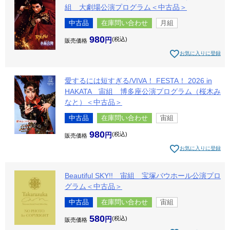
組 大劇場公演プログラム＜中古品＞
中古品
在庫問い合わせ
月組
980
税込
販売価格
お気に入りに登録
愛するには短すぎる/VIVA！ FESTA！ 2026 in
HAKATA 宙組 博多座公演プログラム（桜木み
なと）＜中古品＞
中古品
在庫問い合わせ
宙組
980
税込
販売価格
お気に入りに登録
Beautiful SKY!! 宙組 宝塚バウホール公演プロ
グラム＜中古品＞
中古品
在庫問い合わせ
宙組
580
税込
販売価格