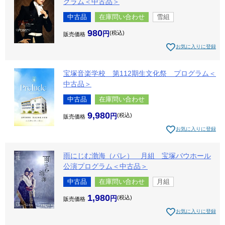
グラム＜中古品＞
中古品
在庫問い合わせ
雪組
980
税込
販売価格
お気に入りに登録
宝塚音楽学校 第112期生文化祭 プログラム＜
中古品＞
中古品
在庫問い合わせ
9,980
税込
販売価格
お気に入りに登録
雨にじむ渤海（パレ） 月組 宝塚バウホール
公演プログラム＜中古品＞
中古品
在庫問い合わせ
月組
1,980
税込
販売価格
お気に入りに登録