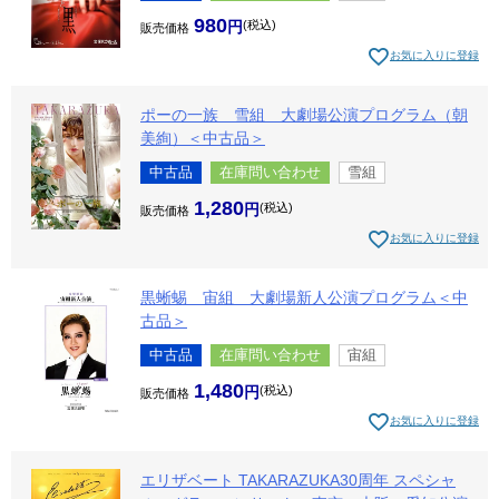
980
税込
販売価格
お気に入りに登録
ポーの一族 雪組 大劇場公演プログラム（朝
美絢）＜中古品＞
中古品
在庫問い合わせ
雪組
1,280
税込
販売価格
お気に入りに登録
黒蜥蜴 宙組 大劇場新人公演プログラム＜中
古品＞
中古品
在庫問い合わせ
宙組
1,480
税込
販売価格
お気に入りに登録
エリザベート TAKARAZUKA30周年 スペシャ