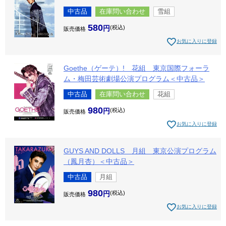
中古品
在庫問い合わせ
雪組
580
税込
販売価格
お気に入りに登録
Goethe（ゲーテ）! 花組 東京国際フォーラ
ム・梅田芸術劇場公演プログラム＜中古品＞
中古品
在庫問い合わせ
花組
980
税込
販売価格
お気に入りに登録
GUYS AND DOLLS 月組 東京公演プログラム
（鳳月杏）＜中古品＞
中古品
月組
980
税込
販売価格
お気に入りに登録