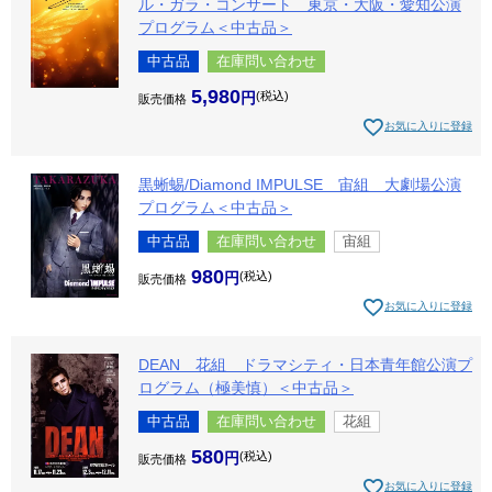
ル・ガラ・コンサート 東京・大阪・愛知公演
プログラム＜中古品＞
中古品
在庫問い合わせ
5,980
税込
販売価格
お気に入りに登録
黒蜥蜴/Diamond IMPULSE 宙組 大劇場公演
プログラム＜中古品＞
中古品
在庫問い合わせ
宙組
980
税込
販売価格
お気に入りに登録
DEAN 花組 ドラマシティ・日本青年館公演プ
ログラム（極美慎）＜中古品＞
中古品
在庫問い合わせ
花組
580
税込
販売価格
お気に入りに登録