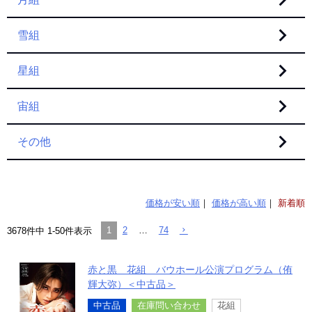
雪組
星組
宙組
その他
価格が安い順
価格が高い順
新着順
1
2
…
74
3678
件中
1
-
50
件表示
赤と黒 花組 バウホール公演プログラム（侑
輝大弥）＜中古品＞
中古品
在庫問い合わせ
花組