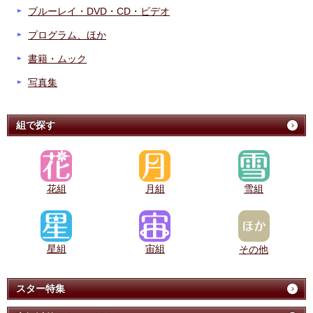
ブルーレイ・DVD・CD・ビデオ
プログラム、ほか
書籍・ムック
写真集
組で探す
花組
月組
雪組
星組
宙組
その他
スター特集