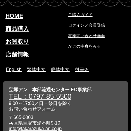
ご購入ガイド
HOME
ログイン／会員登録
商品購入
在庫問い合わせ画面
お買取り
かごの中身をみる
店舗情報
English
│
繁体中文
│
簡体中文
│
한글어
宝塚アン 本部流通センター EC事業部
TEL：0797-85-5500
9:00～17:00／日・祭日を除く
お問い合わせフォーム
〒665-0003
兵庫県宝塚市湯本町9-10
info@takarazuka-an.co.jp