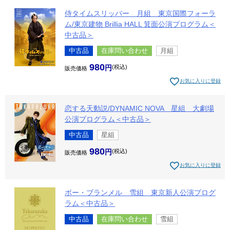
侍タイムスリッパー 月組 東京国際フォーラ
ム/東京建物 Brillia HALL 箕面公演プログラム＜
中古品＞
中古品
在庫問い合わせ
月組
980
税込
販売価格
お気に入りに登録
恋する天動説/DYNAMIC NOVA 星組 大劇場
公演プログラム＜中古品＞
中古品
星組
980
税込
販売価格
お気に入りに登録
ボー・ブランメル 雪組 東京新人公演プログ
ラム＜中古品＞
中古品
在庫問い合わせ
雪組