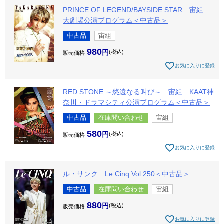
PRINCE OF LEGEND/BAYSIDE STAR 宙組
大劇場公演プログラム＜中古品＞
中古品
宙組
980
税込
販売価格
お気に入りに登録
RED STONE ～悠遠なる叫び～ 宙組 KAAT神
奈川・ドラマシティ公演プログラム＜中古品＞
中古品
在庫問い合わせ
宙組
580
税込
販売価格
お気に入りに登録
ル・サンク Le Cinq Vol.250＜中古品＞
中古品
在庫問い合わせ
宙組
880
税込
販売価格
お気に入りに登録