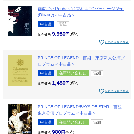
群盗-Die Rauber-/芹香斗亜FCパッケージ Ver.
(Blu-ray)＜中古品＞
中古品
宙組
9,980
税込
販売価格
お気に入りに登録
PRINCE OF LEGEND 宙組 東京新人公演プ
ログラム＜中古品＞
中古品
在庫問い合わせ
宙組
1,480
税込
販売価格
お気に入りに登録
PRINCE OF LEGEND/BAYSIDE STAR 宙組
東京公演プログラム＜中古品＞
中古品
在庫問い合わせ
宙組
980
税込
販売価格