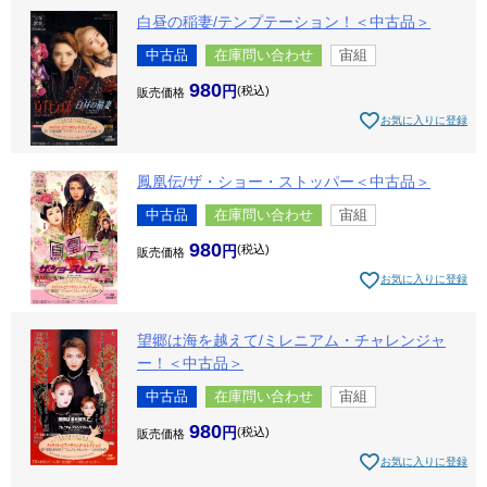
白昼の稲妻/テンプテーション！＜中古品＞
中古品
在庫問い合わせ
宙組
980
税込
販売価格
お気に入りに登録
鳳凰伝/ザ・ショー・ストッパー＜中古品＞
中古品
在庫問い合わせ
宙組
980
税込
販売価格
お気に入りに登録
望郷は海を越えて/ミレニアム・チャレンジャ
ー！＜中古品＞
中古品
在庫問い合わせ
宙組
980
税込
販売価格
お気に入りに登録