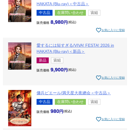
HAKATA (Blu-ray)＜中古品＞
中古品
在庫問い合わせ
宙組
8,980
税込
販売価格
お気に入りに登録
愛するには短すぎる/VIVA! FESTA! 2026 in
HAKATA (Blu-ray)＜新品＞
新品
宙組
9,900
税込
販売価格
お気に入りに登録
傭兵ピエール/満天星大夜總会＜中古品＞
中古品
在庫問い合わせ
宙組
980
税込
販売価格
お気に入りに登録