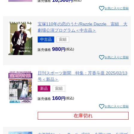
16,500
販売価格
お気に入りに登録
宝塚110年の恋のうた/Razzle Dazzle 宙組 大
劇場公演プログラム＜中古品＞
中古品
宙組
980
税込
販売価格
お気に入りに登録
日刊スポーツ新聞 特集：芹香斗亜 2025/02/13
号＜新品＞
新品
宙組
160
税込
販売価格
お気に入りに登録
在庫切れ