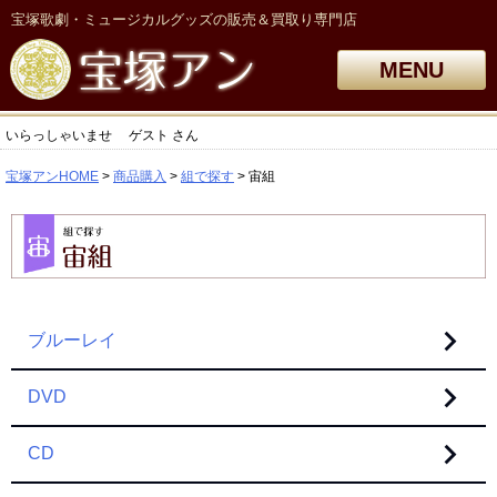
宝塚歌劇・ミュージカルグッズの販売＆買取り専門店
MENU
いらっしゃいませ
ゲスト
さん
宝塚アンHOME
商品購入
組で探す
宙組
ブルーレイ
DVD
CD