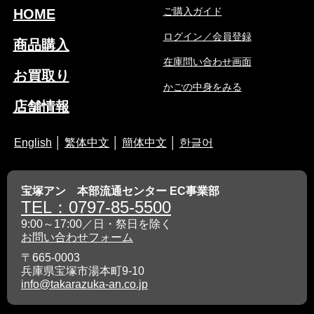
ご購入ガイド
HOME
ログイン／会員登録
商品購入
在庫問い合わせ画面
お買取り
かごの中身をみる
店舗情報
English
│
繁体中文
│
簡体中文
│
한글어
宝塚アン 本部流通センター EC事業部
TEL：0797-85-5500
9:00～17:00／日・祭日を除く
お問い合わせフォーム
〒665-0003
兵庫県宝塚市湯本町9-10
info@takarazuka-an.co.jp