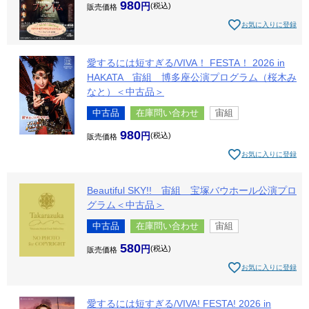
980
税込
販売価格
お気に入りに登録
愛するには短すぎる/VIVA！ FESTA！ 2026 in
HAKATA 宙組 博多座公演プログラム（桜木み
なと）＜中古品＞
中古品
在庫問い合わせ
宙組
980
税込
販売価格
お気に入りに登録
Beautiful SKY!! 宙組 宝塚バウホール公演プロ
グラム＜中古品＞
中古品
在庫問い合わせ
宙組
580
税込
販売価格
お気に入りに登録
愛するには短すぎる/VIVA! FESTA! 2026 in