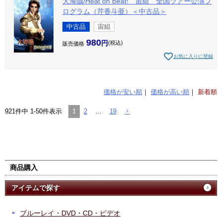
大海賊/Heat on Beat! 宙組 全国ツアー公演プ
ログラム（芹香斗亜）＜中古品＞
中古品
宙組
980
税込
販売価格
お気に入りに登録
価格が安い順
価格が高い順
新着順
1
2
…
19
921
件中
1
-
50
件表示
商品購入
アイテムで探す
ブルーレイ・DVD・CD・ビデオ