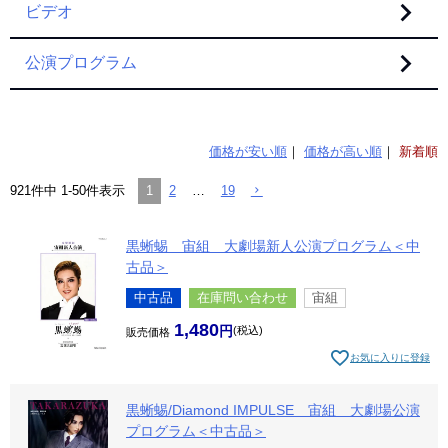
ビデオ
公演プログラム
価格が安い順
価格が高い順
新着順
1
2
…
19
921
件中
1
-
50
件表示
黒蜥蜴 宙組 大劇場新人公演プログラム＜中
古品＞
中古品
在庫問い合わせ
宙組
1,480
税込
販売価格
お気に入りに登録
黒蜥蜴/Diamond IMPULSE 宙組 大劇場公演
プログラム＜中古品＞