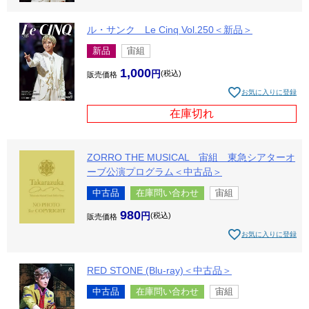
ル・サンク Le Cinq Vol.250＜新品＞
新品
宙組
1,000
税込
販売価格
お気に入りに登録
在庫切れ
ZORRO THE MUSICAL 宙組 東急シアターオ
ーブ公演プログラム＜中古品＞
中古品
在庫問い合わせ
宙組
980
税込
販売価格
お気に入りに登録
RED STONE (Blu-ray)＜中古品＞
中古品
在庫問い合わせ
宙組