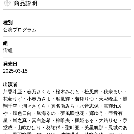
商品説明
種別
公演プログラム
組
宙組
発売日
2025-03-15
出演者
芹香斗亜・春乃さくら・桜木みなと・松風輝・秋奈るい・
花菱りず・小春乃さよ・瑠風輝・若翔りつ・天彩峰里・鷹
翔千空・湖々さくら・真名瀬みら・水音志保・雪輝れん
や・風色日向・凰海るの・夢風咲也花・輝ゆう・亜音有
星・嵐之真・真白悠希・梓唯央・楓姫るる・大路りせ・泉
堂成・山吹ひばり・葵祐稀・聖叶亜・美星帆那・鳳城のあ