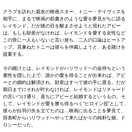
クラブを訪れた親友の映画スター、トニー・デイヴィスを
相手に、まるで映画の筋書きのような愛を夢見がちに語る
レイモンド。だが彼の目を醒まさせようと現れたアビー
は、もしも財産がなければ、レイモンドを愛する女性など
この世に一人もいないと言い放ち、二人の口論はヒートア
ップ。見兼ねたトニーは彼らを仲裁しようと、ある賭けを
提案する。
その賭けとは、レイモンドがハリウッド一の金持ちという
素性を隠した上で、誰かの愛を得ることが出来れば、アビ
ーとの婚約は解消され、財産はすべて彼の手に渡る。だが
期日までにそれが叶わなければ、レイモンドはリチャード
の言いつけ通り、直ちにアビーと結婚するというもの。そ
して、レイモンドが愛を勝ち得るべく“ヒロイン役”として、
彼らが白羽の矢を立てたのは…映画に出ることを夢見て、
田舎町からハリウッドへやって来たばかりの純朴な娘、ド
ロシーだった。