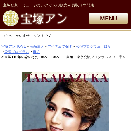
宝塚歌劇・ミュージカルグッズの販売＆買取り専門店
MENU
いらっしゃいませ
ゲスト
さん
宝塚アンHOME
商品購入
アイテムで探す
公演プログラム、ほか
公演プログラム
宙組
宝塚110年の恋のうた/Razzle Dazzle 宙組 東京公演プログラム＜中古品＞