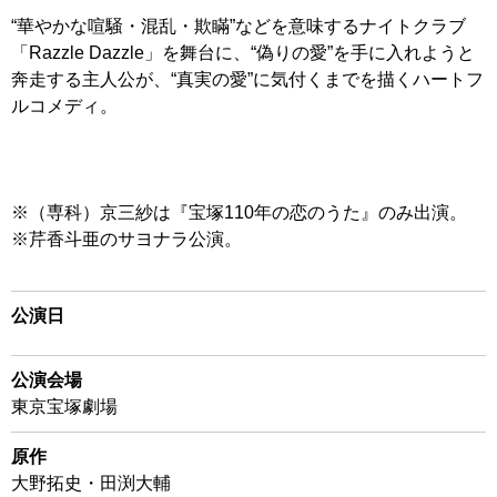
“華やかな喧騒・混乱・欺瞞”などを意味するナイトクラブ
「Razzle Dazzle」を舞台に、“偽りの愛”を手に入れようと
奔走する主人公が、“真実の愛”に気付くまでを描くハートフ
ルコメディ。
※（専科）京三紗は『宝塚110年の恋のうた』のみ出演。
※芹香斗亜のサヨナラ公演。
公演日
公演会場
東京宝塚劇場
原作
大野拓史・田渕大輔