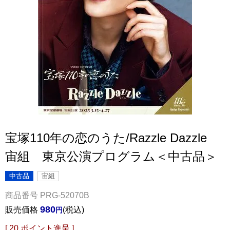
宝塚110年の恋のうた/Razzle Dazzle
宙組 東京公演プログラム＜中古品＞
中古品
宙組
商品番号
PRG-52070B
980
販売価格
税込
[
20
ポイント進呈 ]