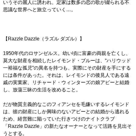
いうその麗人に誘われ、定家は数多の恋の歌が綴られる不
思議な世界へと旅立っていく…。
【Razzle Dazzle（ラズル ダズル）】
1950年代のロサンゼルス。幼い頃に富豪の両親を亡くし、
莫大な財産を相続したレイモンド・ブルーは、“ハリウッド
一裕福な孤児”の異名を持つも、実際にその財産を手にする
には条件があった。それは、レイモンドの後見人である遠
戚の実業家、リチャード・ウィンターズの娘アビーと結婚
し、放蕩三昧の生活を改めること。
だが物質主義的なこのフィアンセを毛嫌いするレイモンド
は、彼の財産にしか興味のないアビーとの結婚から逃れる
ため、経営難に陥っていた行きつけのナイトクラブ
「Razzle Dazzle」の新たなオーナーとなって活路を見出そ
うとする。