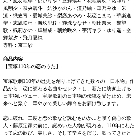
ん・風羽咲季・郁いりや・波輝瑛斗・花咲美玖・渚ゆり・
風翔夕・奈央麗斗・結沙かのん・澄乃紬・華乃みゆ・朱
涼・織史青・愛城美紗・梨恋あやめ・花恋こまち・華楽逸
聖・志凪咲杜・海玖里粋・輝珠ななせ・朝比奈天・響望
歌・楓莉かの・輝星成・朝絵咲名・宇河キラ・ゆり遥・空
輝紫夕・飛月夏純
専科：京三紗
商品内容
【宝塚110年の恋のうた】
宝塚歌劇110年の歴史を創り上げてきた数々の「日本物」作
品から、恋に纏わる名曲をセレクトし、新たに紡ぎ上げる
日本物レヴュー。宝塚歌劇の日本物の伝統を受け止め、未
来へと繋ぐ、華やかで美しい舞台をお届け致します。
恋に破れ、二度と恋の歌など詠むものか…と嘆く傷心の歌
人・藤原定家の前に、謎めいた人物が現れる。110年にわた
って恋の歓び、美しさ、そして辛さを演じ、歌ってきたと