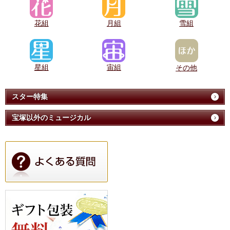
花組
月組
雪組
星組
宙組
その他
スター特集
宝塚以外のミュージカル