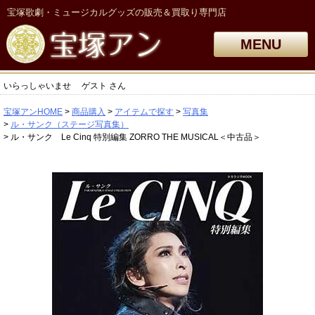
宝塚歌劇・ミュージカルグッズの販売＆買取り専門店
MENU
いらっしゃいませ
ゲスト
さん
宝塚アンHOME
商品購入
アイテムで探す
写真集
ル・サンク（ステージ写真集）
ル・サンク Le Cinq 特別編集 ZORRO THE MUSICAL＜中古品＞