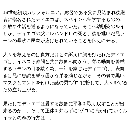
19世紀初頭カリフォルニア。総督である父に見込まれ後継
者に指名されたディエゴは、スペインへ留学するものの、
奔放な生活を送るようになっていた。そこへ幼馴染のルイ
サが、ディエゴの父アレハンドロの死と、後を継いだ兄ラ
モンの暴政に民衆が虐げられていることを伝えに来る。
人々を救えるのは貴方だけとの訴えに胸を打たれたディエ
ゴは、イネスら仲間と共に故郷へ向かう。弟の動向を警戒
するラモンの目を欺く為、一計を案じたディエゴは、表向
きは兄に忠誠を誓う愚かな弟を演じながら、その裏で黒い
マスクとマントを付けた謎の男“ゾロ”に扮して、人々を守る
ため立ち上がる。
果たしてディエゴは愛する故郷に平和を取り戻すことが出
来るのか…、そして正体を知らずに“ゾロ”に惹かれていくル
イサとの恋の行方は…。