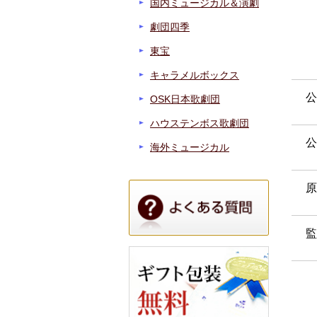
国内ミュージカル＆演劇
劇団四季
東宝
キャラメルボックス
公
OSK日本歌劇団
ハウステンボス歌劇団
公
海外ミュージカル
原
監