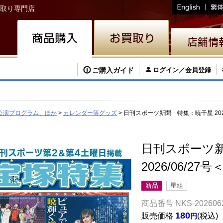
取り専門店
ご購入ガイド
ログイン／会員登録
公演プログラム、ほか
カレンダー等グッズ
日刊スポーツ新聞 特集：暁千星 2026
日刊スポーツ
2026/06/27
新品
星組
商品番号
NKS-202606
180
販売価格
税込