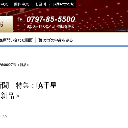
在庫問い合わせ画面
カゴの中身をみる
/06/27号＜新品＞
新聞 特集：暁千星
号＜新品＞
27A