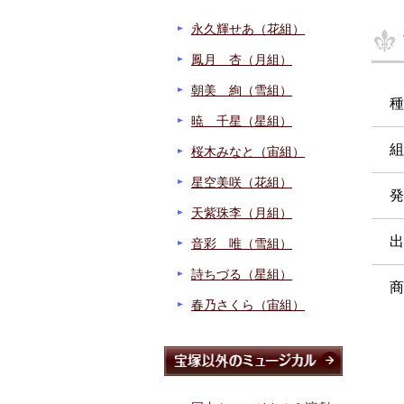
永久輝せあ（花組）
鳳月 杏（月組）
朝美 絢（雪組）
種
暁 千星（星組）
組
桜木みなと（宙組）
星空美咲（花組）
発
天紫珠李（月組）
出
音彩 唯（雪組）
詩ちづる（星組）
商
春乃さくら（宙組）