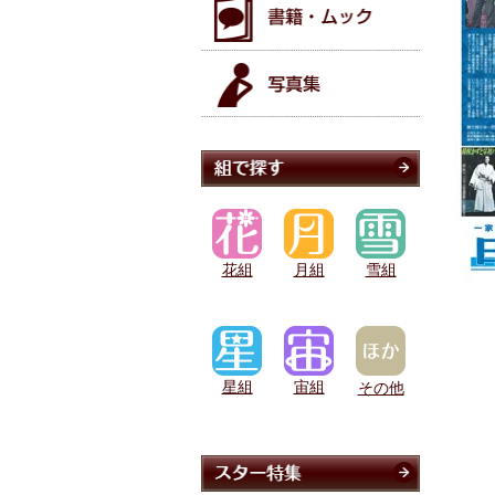
花組
月組
雪組
星組
宙組
その他