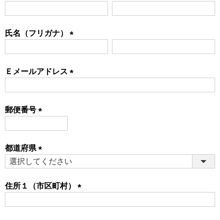
(必
須)
氏名（フリガナ）
(必
須)
Ｅメールアドレス
(必
須)
郵便番号
(必
須)
都道府県
(必
須)
住所１（市区町村）
(必
須)