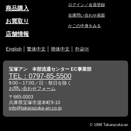
ログイン／会員登録
商品購入
在庫問い合わせ画面
お買取り
かごの中身をみる
店舗情報
English
│
繁体中文
│
簡体中文
│
한글어
宝塚アン 本部流通センター EC事業部
TEL：0797-85-5500
9:00～17:00／日・祭日を除く
お問い合わせフォーム
〒665-0003
兵庫県宝塚市湯本町9-10
info@takarazuka-an.co.jp
© 1998 Takarazuka-an