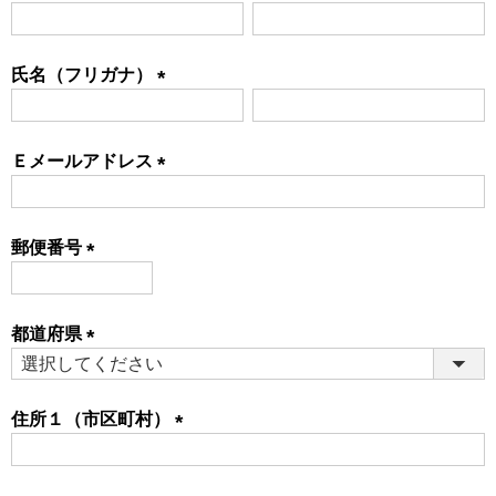
(必
須)
氏名（フリガナ）
(必
須)
Ｅメールアドレス
(必
須)
郵便番号
(必
須)
都道府県
(必
須)
住所１（市区町村）
(必
須)