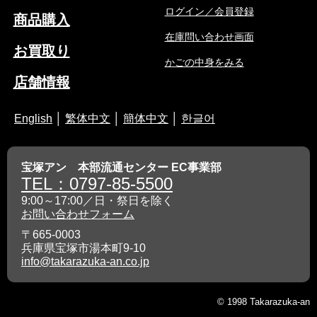
ログイン／会員登録
商品購入
在庫問い合わせ画面
お買取り
かごの中身をみる
店舗情報
English
│
繁体中文
│
簡体中文
│
한글어
宝塚アン 本部流通センター EC事業部
TEL：0797-85-5500
9:00～17:00／日・祭日を除く
お問い合わせフォーム
〒665-0003
兵庫県宝塚市湯本町9-10
info@takarazuka-an.co.jp
© 1998 Takarazuka-an