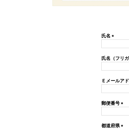
氏名
(必
須)
氏名（フリ
Ｅメールア
郵便番号
(必
須)
都道府県