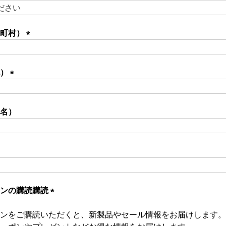
区町村）
(必
須)
地）
(必
須)
名）
必
)
ジンの購読購読
(必
ンをご購読いただくと、新製品やセール情報をお届けします。
須)