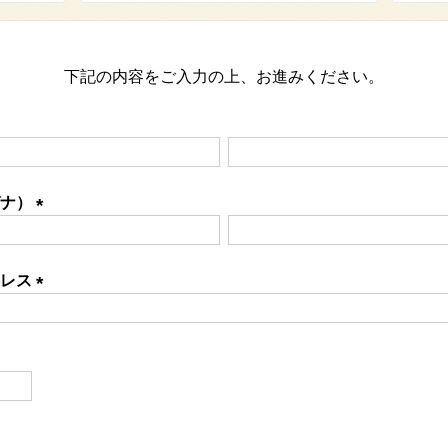
下記の内容をご入力の上、お進みください。
ガナ）
(必
須)
ドレス
(必
須)