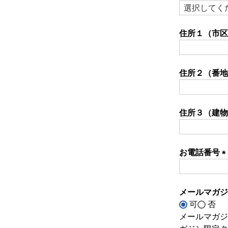
(必
須)
住所１（市
住所２（番
住所３（建物
お電話番号
(
須
メールマガ
可
否
メールマガジ