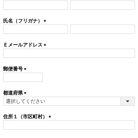
(必
須)
氏名（フリガナ）
(必
須)
Ｅメールアドレス
(必
須)
郵便番号
(必
須)
都道府県
(必
須)
住所１（市区町村）
(必
須)