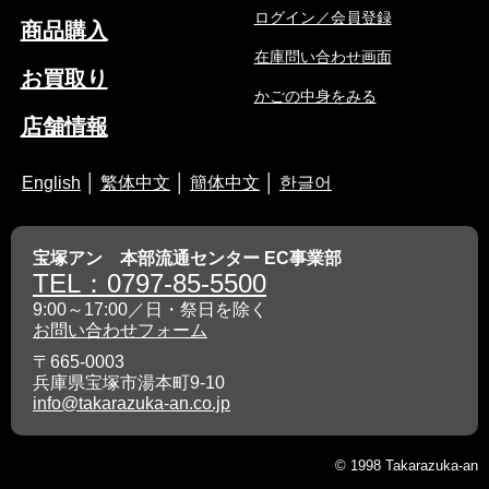
ログイン／会員登録
商品購入
在庫問い合わせ画面
お買取り
かごの中身をみる
店舗情報
English
│
繁体中文
│
簡体中文
│
한글어
宝塚アン 本部流通センター EC事業部
TEL：0797-85-5500
9:00～17:00／日・祭日を除く
お問い合わせフォーム
〒665-0003
兵庫県宝塚市湯本町9-10
info@takarazuka-an.co.jp
© 1998 Takarazuka-an