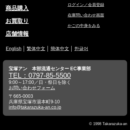
ログイン／会員登録
商品購入
在庫問い合わせ画面
お買取り
かごの中身をみる
店舗情報
English
│
繁体中文
│
簡体中文
│
한글어
宝塚アン 本部流通センター EC事業部
TEL：0797-85-5500
9:00～17:00／日・祭日を除く
お問い合わせフォーム
〒665-0003
兵庫県宝塚市湯本町9-10
info@takarazuka-an.co.jp
© 1998 Takarazuka-an