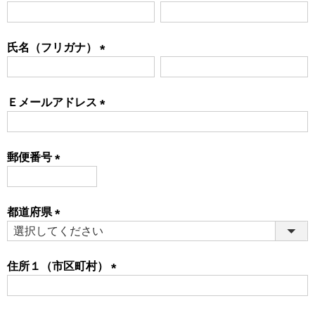
(必
須)
氏名（フリガナ）
(必
須)
Ｅメールアドレス
(必
須)
郵便番号
(必
須)
都道府県
(必
須)
住所１（市区町村）
(必
須)