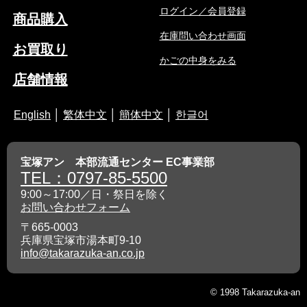
ログイン／会員登録
商品購入
在庫問い合わせ画面
お買取り
かごの中身をみる
店舗情報
English
│
繁体中文
│
簡体中文
│
한글어
宝塚アン 本部流通センター EC事業部
TEL：0797-85-5500
9:00～17:00／日・祭日を除く
お問い合わせフォーム
〒665-0003
兵庫県宝塚市湯本町9-10
info@takarazuka-an.co.jp
© 1998 Takarazuka-an