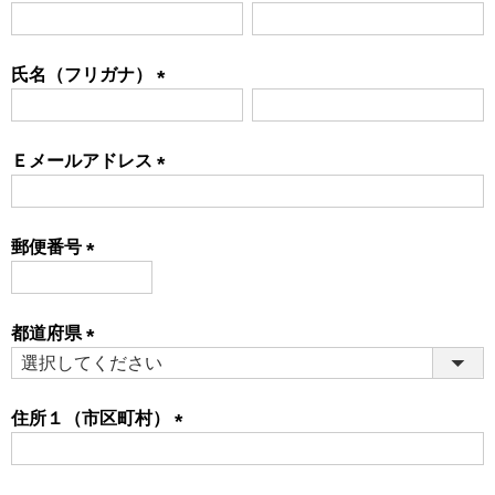
(必
須)
氏名（フリガナ）
(必
須)
Ｅメールアドレス
(必
須)
郵便番号
(必
須)
都道府県
(必
須)
住所１（市区町村）
(必
須)