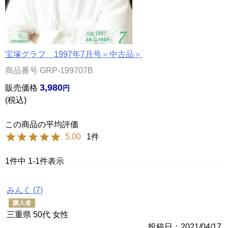
宝塚グラフ 1997年7月号＜中古品＞
商品番号
GRP-199707B
3,980
販売価格
税込
5.00
1
1
件中
1
-
1
件表示
みんく
7
購入者
三重県
50代
女性
投稿日
2021/04/17