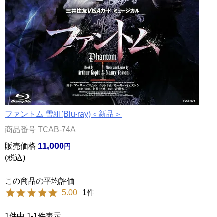
ファントム 雪組(Blu-ray)＜新品＞
商品番号
TCAB-74A
11,000
販売価格
税込
5.00
1
1
件中
1
-
1
件表示