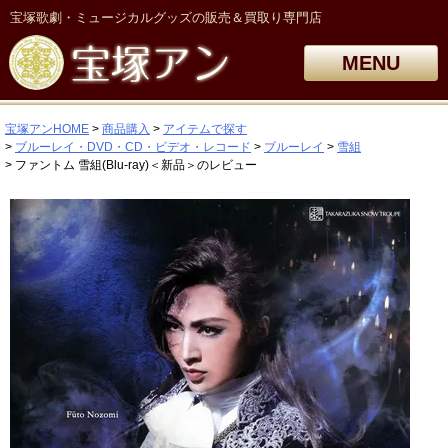
宝塚歌劇・ミュージカルグッズの販売＆買取り専門店
MENU
宝塚アンHOME
商品購入
アイテムで探す
ブルーレイ・DVD・CD・ビデオ・レコード
ブルーレイ
雪組
ファントム 雪組(Blu-ray)＜新品＞のレビュー