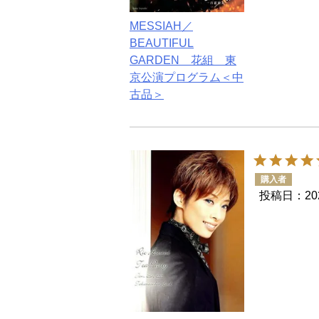
MESSIAH／
BEAUTIFUL
GARDEN 花組 東
京公演プログラム＜中
古品＞
購入者
投稿日
20