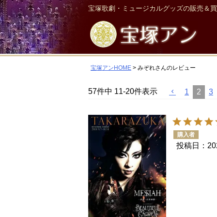
宝塚歌劇・ミュージカルグッズの販売＆買
宝塚アンHOME
みぞれさんのレビュー
57
件中
11
-
20
件表示
1
2
3
購入者
投稿日
20