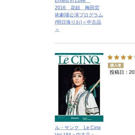
Ernest in Love
2016 花組 梅田芸
術劇場公演プログラム
(明日海りお)＜中古品
＞
購入者
投稿日
20
ル・サンク Le Cinq
Vol.184＜中古品＞