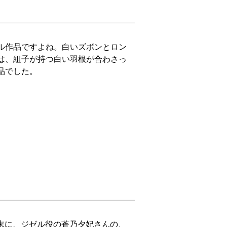
ル作品ですよね。白いズボンとロン
は、組子が持つ白い羽根が合わさっ
品でした。
巻末に、ジゼル役の蒼乃夕妃さんの、