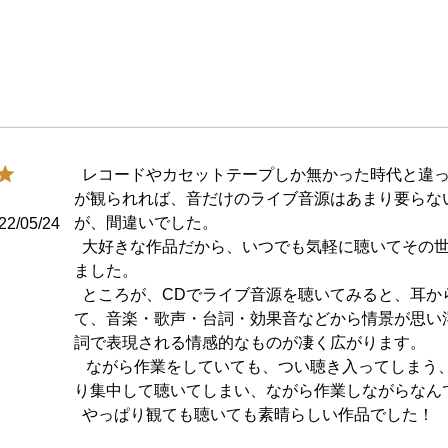
  レコードやカセットテープしか無かった時代と違って、今時、ブルーレイやDVDで映像
が観られれば、音だけのライブ音源はあまり要らな
が、間違いでした。

22/05/24
  大好きな作品だから、いつでも気軽に聴いてその世界に浸ろう！、と思ってCDも買い
ました。

  ところが、CDでライブ音源を聴いてみると、耳からだけの情報のため、神経が集中し
て、音楽・歌声・台詞・効果音などから情景が思い
詞で表現される情感的なものが凄く広がります。

   ながら作業をしていても、つい聴き入ってしまう、手が止まってしまう、結果、やっぱ
り集中して聴いてしまい、ながら作業しながらなんて聴
  やっぱり観ても聴いても素晴らしい作品でした！