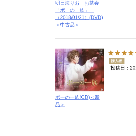
明日海りお お茶会
「ポーの一族」
（2018/01/21）(DVD)
＜中古品＞
購入者
投稿日
20
ポーの一族(CD)＜新
品＞