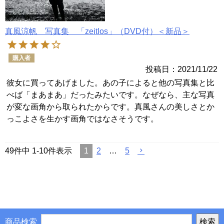
真風涼帆 写真集 「zeitlos」（DVD付）＜新品＞
購入者
投稿日
2021/11/22
彼女に買ってあげました。あの子によると他の写真集と比
べば「まあまあ」だったみたいです。なぜなら、主な写真
が変な画角から取られたからです。真風さんの美しさとか
っこよさを生かす画角ではなさそうです。
49
件中
1
-
10
件表示
1
2
…
5
商品検索