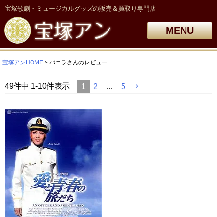
宝塚歌劇・ミュージカルグッズの販売＆買取り専門店
MENU
宝塚アンHOME
バニラさんのレビュー
49
件中
1
-
10
件表示
1
2
…
5