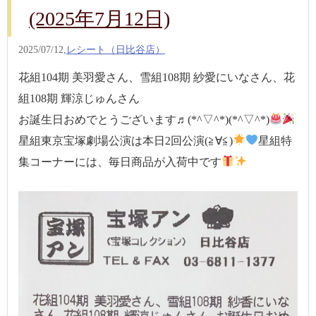
(2025年7月12日)
2025/07/12,
レシート（日比谷店）
花組104期 美羽愛さん、雪組108期 紗愛にいなさん、花
組108期 輝涼じゅんさん
お誕生日おめでとうございます♬(*^▽^*)(*^▽^*)
星組東京宝塚劇場公演は本日2回公演(≧∀≦)
星組特
集コーナーには、毎日商品が入荷中です