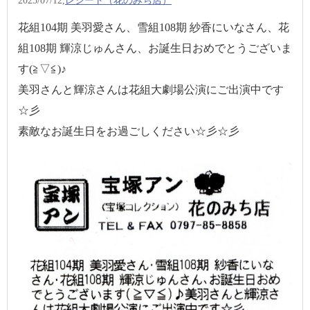
2025/07/12,
レシート（花のみち店）
花組104期 美羽愛さん、雪組108期 紗香にいなさん、花
組108期 輝涼じゅんさん、お誕生日おめでとうございま
す(≧▽≦)♪
美羽さんと輝涼さんは花組大劇場公演にご出演中です
☆彡
素敵なお誕生日をお過ごしください☆彡☆彡