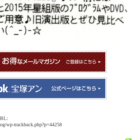
L:
blog/wp-trackback.php?p=44258