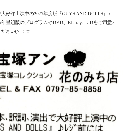
評上演中の2025年度版『GUYS AND DOLLS』♪
5年星組版のプログラムやDVD、Blu-ray、CDをご用意♪
い(^_-)-☆