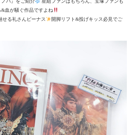
・ノバ』をご紹介
星組ファンはもちろん、宝塚ファンも
る&血が騒ぐ作品ですよね
魅せる礼さんビーナス
開脚リフト&投げキッス必見でご