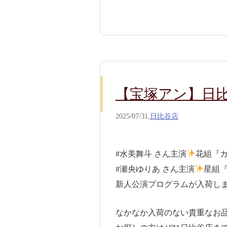
【宝塚アン】日
2025/07/31,
日比谷店
#水美舞斗 さん主演
花組『
#瀬央ゆりあ さん主演
星組
新人公演プログラムが入荷し
なかなか入荷のない貴重なお