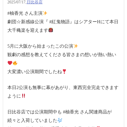
2025/07/17,
日比谷店
#柚香光 さん主演
劇団☆新感線公演『 #紅鬼物語』はシアターHにて本日
大千穐楽を迎えます
5月に大阪から始まったこの公演
観劇の感想を教えてくださる皆さまの想いが熱い熱い
大変濃い公演期間でしたね
本日2公演も無事に幕があがり、東西完全完走できます
ように
日比谷店では公演期間中も #柚香光 さん関連商品が
続々と入荷していました