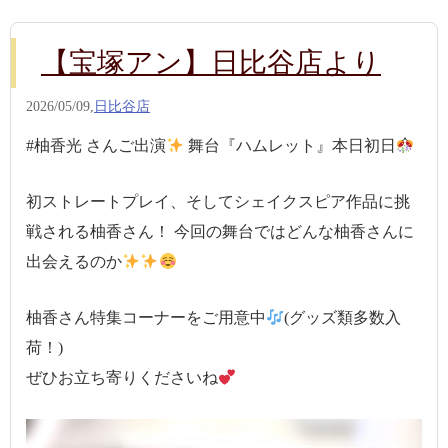
【宝塚アン】日比谷店より
2026/05/09,
日比谷店
#柚香光 さんご出演
舞台『ハムレット』本日初日
初ストレートプレイ、そしてシェイクスピア作品に挑
戦される柚香さん！ 今回の舞台ではどんな柚香さんに
出会えるのか
柚香さん特集コーナーをご用意中
(グッズ類多数入
荷！)
ぜひお立ち寄りくださいね