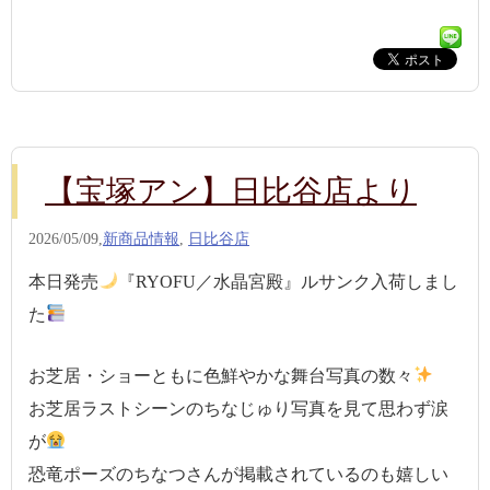
【宝塚アン】日比谷店より
2026/05/09,
新商品情報
,
日比谷店
本日発売
『RYOFU／水晶宮殿』ルサンク入荷しまし
た
お芝居・ショーともに色鮮やかな舞台写真の数々
お芝居ラストシーンのちなじゅり写真を見て思わず涙
が
恐竜ポーズのちなつさんが掲載されているのも嬉しい