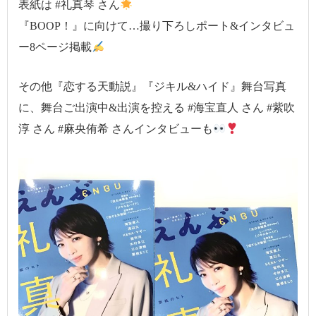
表紙は #礼真琴 さん
『BOOP！』に向けて…撮り下ろしポート&インタビュ
ー8ページ掲載
その他『恋する天動説』『ジキル&ハイド』舞台写真
に、舞台ご出演中&出演を控える #海宝直人 さん #紫吹
淳 さん #麻央侑希 さんインタビューも