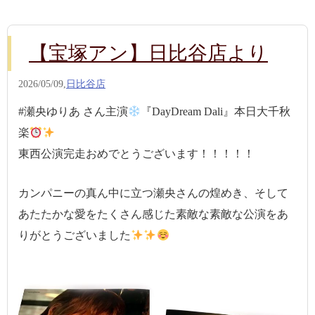
【宝塚アン】日比谷店より
2026/05/09,
日比谷店
#瀬央ゆりあ さん主演
『DayDream Dali』本日大千秋
楽
東西公演完走おめでとうございます！！！！！
カンパニーの真ん中に立つ瀬央さんの煌めき、そして
あたたかな愛をたくさん感じた素敵な素敵な公演をあ
りがとうございました