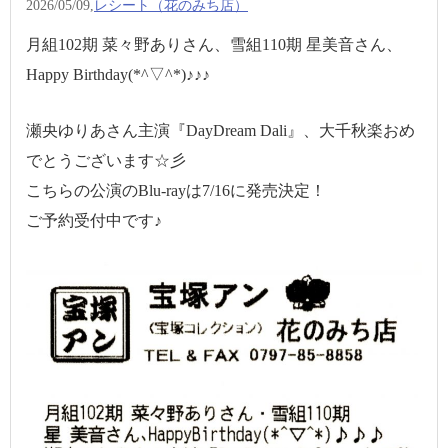
2026/05/09,
レシート（花のみち店）
月組102期 菜々野ありさん、雪組110期 星美音さん、
Happy Birthday(*^▽^*)♪♪♪
瀬央ゆりあさん主演『DayDream Dali』、大千秋楽おめ
でとうございます☆彡
こちらの公演のBlu-rayは7/16に発売決定！
ご予約受付中です♪