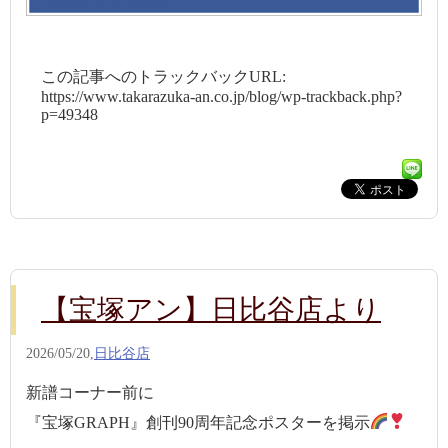
この記事へのトラックバックURL:
https://www.takarazuka-an.co.jp/blog/wp-trackback.php?
p=49348
【宝塚アン】日比谷店より
2026/05/20,
日比谷店
新譜コーナー前に
『宝塚GRAPH』創刊90周年記念ポスターを掲示