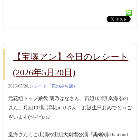
【宝塚アン】今日のレシート
(2026年5月20日)
2026/05/20,
レシート（花のみち店）
元花組トップ娘役 蘭乃はなさん、宙組102期 凰海るの
さん、月組107期 澪花えりさん、お誕生日おめでとうご
ざいます(*^-^*)♪♪♪
凰海さんもご出演の宙組大劇場公演『黒蜥蜴/Diamond