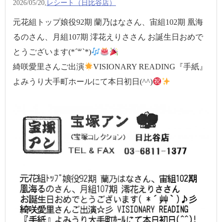
2026/05/20,
レシート（日比谷店）
元花組トップ娘役92期 蘭乃はなさん、宙組102期 凰海
るのさん、月組107期 澪花えりささん お誕生日おめで
とうございます(*´꒳`*)
綺咲愛里さんご出演
VISIONARY READING『手紙』
よみうり大手町ホールにて本日初日(^^)