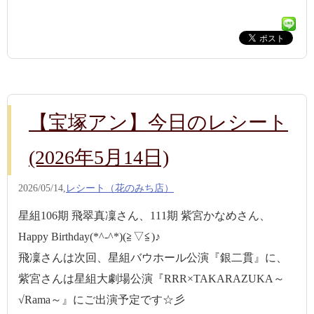
【宝塚アン】今日のレシート
(2026年5月14日)
2026/05/14,
レシート（花のみち店）
星組106期 飛翠真凜さん、111期 紫宮かなめさん、
Happy Birthday(*^-^*)(≧▽≦)♪
飛凜さんは次回、星組バウホール公演『銀二貫』に、
紫宮さんは星組大劇場公演『RRR×TAKARAZUKA～
√Rama～』にご出演予定です☆彡