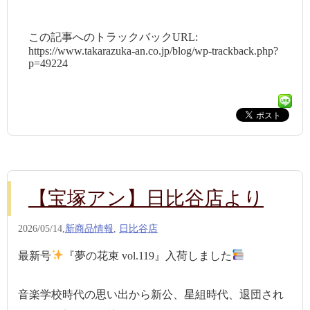
この記事へのトラックバックURL:
https://www.takarazuka-an.co.jp/blog/wp-trackback.php?
p=49224
【宝塚アン】日比谷店より
2026/05/14,
新商品情報
,
日比谷店
最新号
『夢の花束 vol.119』入荷しました
音楽学校時代の思い出から新公、星組時代、退団され