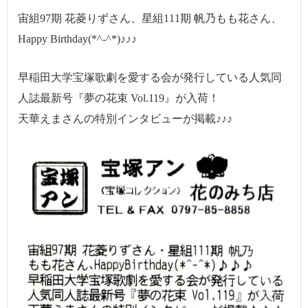
宙組97期 花菱りずさん、星組111期 帆乃もも花さん、
Happy Birthday(*^-^*)♪♪♪
早稲田大学宝塚歌劇を愛する会が発行している人気同
人誌最新号『夢の花束 Vol.119』が入荷！
天華えまさんの特別インタビューが掲載♪♪♪