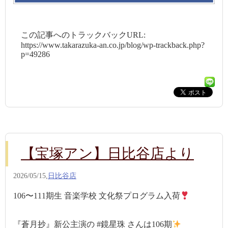
この記事へのトラックバックURL:
https://www.takarazuka-an.co.jp/blog/wp-trackback.php?
p=49286
【宝塚アン】日比谷店より
2026/05/15,
日比谷店
106〜111期生 音楽学校 文化祭プログラム入荷
『蒼月抄』新公主演の #鏡星珠 さんは106期