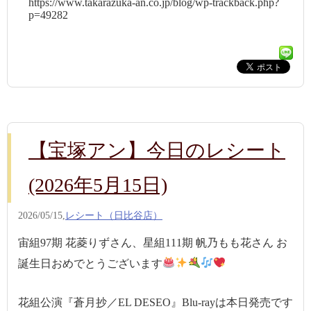
https://www.takarazuka-an.co.jp/blog/wp-trackback.php?
p=49282
【宝塚アン】今日のレシート
(2026年5月15日)
2026/05/15,
レシート（日比谷店）
宙組97期 花菱りずさん、星組111期 帆乃もも花さん お
誕生日おめでとうございます
花組公演『蒼月抄／EL DESEO』Blu-rayは本日発売です