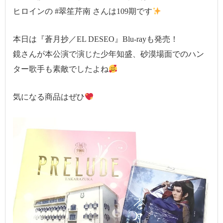
ヒロインの #翠笙芹南 さんは109期です
本日は『蒼月抄／EL DESEO』Blu-rayも発売！
鏡さんが本公演で演じた少年知盛、砂漠場面でのハン
ター歌手も素敵でしたよね
気になる商品はぜひ