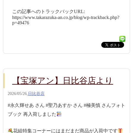
この記事へのトラックバックURL:
https://www.takarazuka-an.co.jp/blog/wp-trackback.php?
p=49476
【宝塚アン】日比谷店より
2026/05/26,
日比谷店
#永久輝せあ さん #聖乃あすか さん #極美慎 さんフォト
ブック 再入荷しました
花組特集コーナーにはまだまだ商品が入荷中です