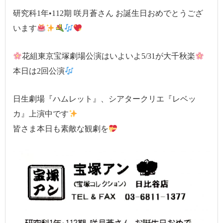
研究科1年•112期 咲月蒼さん お誕生日おめでとうござ
います
花組東京宝塚劇場公演はいよいよ5/31が大千秋楽
本日は2回公演
日生劇場『ハムレット』、シアタークリエ『レベッ
カ』上演中です
皆さま本日も素敵な観劇を