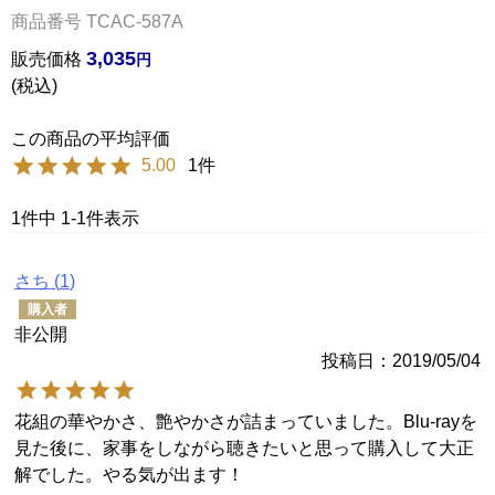
商品番号
TCAC-587A
3,035
販売価格
税込
5.00
1
1
件中
1
-
1
件表示
さち
1
購入者
非公開
投稿日
2019/05/04
花組の華やかさ、艶やかさが詰まっていました。Blu-rayを
見た後に、家事をしながら聴きたいと思って購入して大正
解でした。やる気が出ます！