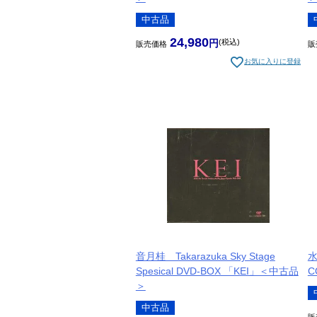
中古品
24,980
税込
販売価格
販
お気に入りに登録
音月桂 Takarazuka Sky Stage
水
Spesical DVD-BOX 「KEI」＜中古品
C
＞
中古品
販