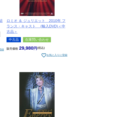
組
ロミオ ＆ ジュリエット 2010年 フ
ランス・キャスト (輸入DVD)＜中
古品＞
中古品
在庫問い合わせ
29,980
税込
販売価格
登録
お気に入りに登録