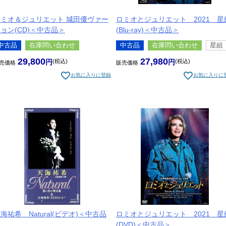
ロミオ＆ジュリエット 城田優ヴァー
ロミオとジュリエット 2021 星
ョン(CD)＜中古品＞
(Blu-ray)＜中古品＞
中古品
在庫問い合わせ
中古品
在庫問い合わせ
星組
29,800
27,980
税込
税込
売価格
販売価格
お気に入りに登録
お気に入りに
海祐希 Natural(ビデオ)＜中古品
ロミオとジュリエット 2021 星
＞
(DVD)＜中古品＞