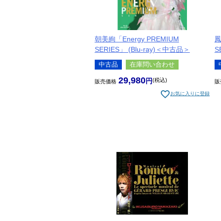
朝美絢「Energy PREMIUM
鳳
SERIES」 (Blu-ray)＜中古品＞
S
中古品
在庫問い合わせ
29,980
税込
販売価格
販
お気に入りに登録