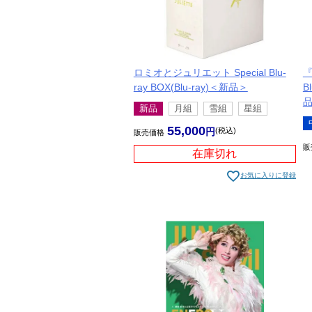
ロミオとジュリエット Special Blu-
『
ray BOX(Blu-ray)＜新品＞
B
新品
月組
雪組
星組
55,000
税込
販売価格
販
在庫切れ
お気に入りに登録