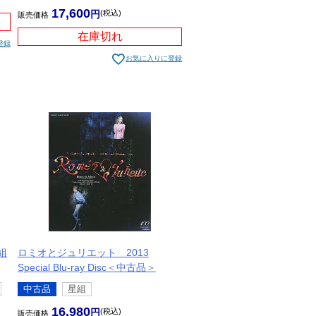
17,600
税込
販売価格
在庫切れ
登録
お気に入りに登録
組
ロミオとジュリエット 2013
Special Blu-ray Disc＜中古品＞
中古品
星組
16,980
税込
販売価格