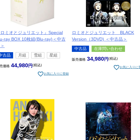
ロミオとジュリエット』Special
ロミオとジュリエット BLACK
lu-ray BOX 10枚組(Blu-ray)＜中古
Version（3DVD) ＜中古品＞
品＞
中古品
在庫問い合わせ
中古品
月組
雪組
星組
34,980
税込
販売価格
44,980
税込
売価格
お気に入りに
お気に入りに登録