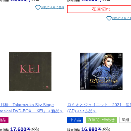
お気に入りに登録
在庫切れ
お気に入りに
月桂 Takarazuka Sky Stage
ロミオとジュリエット 2021 星
pesical DVD-BOX 「KEI」＜新品＞
(CD)＜中古品＞
新品
中古品
在庫問い合わせ
星組
17,600
16,980
税込
税込
売価格
販売価格