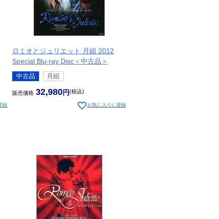
ロミオとジュリエット 月組 2012
Special Blu-ray Disc＜中古品＞
中古品
月組
32,980
税込
販売価格
登録
お気に入りに登録