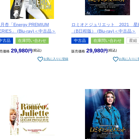
月杏「Energy PREMIUM
ロミオとジュリエット 2021 星
ERIES」 (Blu-ray)＜中古品＞
（B日程版） (Blu-ray)＜中古品＞
中古品
在庫問い合わせ
中古品
在庫問い合わせ
星組
29,980
29,980
税込
税込
売価格
販売価格
お気に入りに登録
お気に入りに