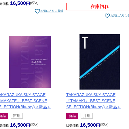
16,500
税込
売価格
在庫切れ
お気に入りに登録
お気に入りに
AKARAZUKA SKY STAGE
TAKARAZUKA SKY STAGE
MAKAZE』 BEST SCENE
『TAMAKI』 BEST SCENE
ELECTION(Blu-ray)＜新品＞
SELECTION(Blu-ray)＜新品＞
新品
宙組
新品
月組
16,500
16,500
税込
税込
売価格
販売価格