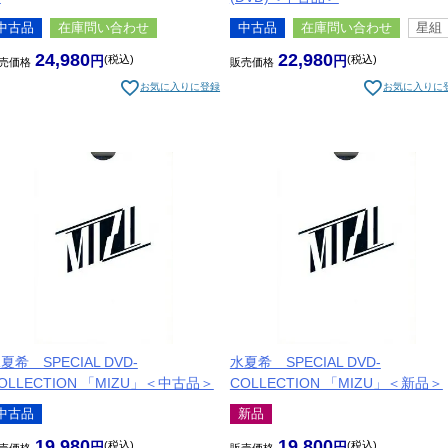
中古品
在庫問い合わせ
中古品
在庫問い合わせ
星組
24,980
22,980
税込
税込
売価格
販売価格
お気に入りに登録
お気に入りに
夏希 SPECIAL DVD-
水夏希 SPECIAL DVD-
OLLECTION 「MIZU」＜中古品＞
COLLECTION 「MIZU」＜新品＞
中古品
新品
19,980
19,800
税込
税込
売価格
販売価格