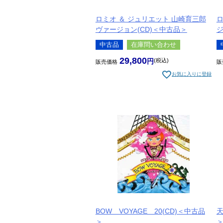
ロミオ ＆ ジュリエット 山崎育三郎
ヴァージョン(CD)＜中古品＞
ジ
中古品
在庫問い合わせ
29,800
税込
販売価格
販
お気に入りに登録
BOW VOYAGE 20(CD)＜中古品
天
＞