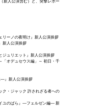
拶（新人公演含む）と、突撃レポー
ェリーノの夜明け』新人公演挨拶
』新人公演挨拶
とジュリエット』新人公演挨拶
～「オデュセウス編」～ 初日・千
仁―』新人公演挨拶
ック・ジャック 許されざる者への
イユのばら』―フェルゼン編― 新