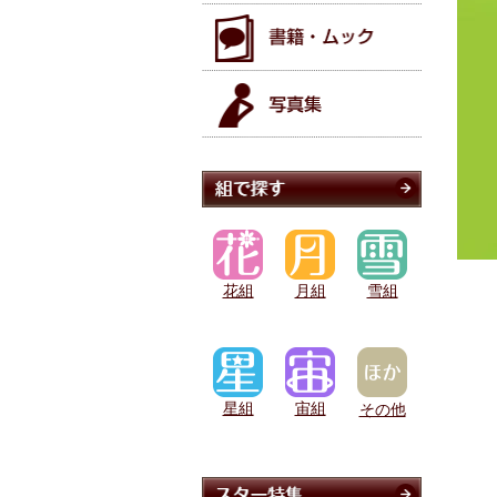
花組
月組
雪組
星組
宙組
その他