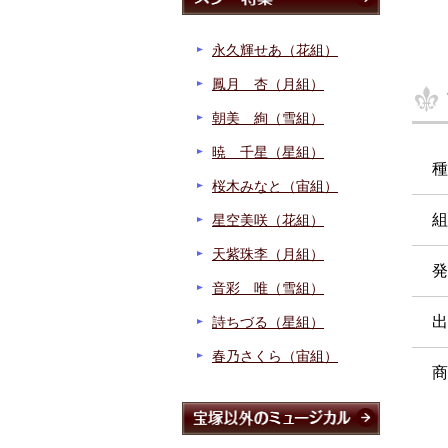
永久輝せあ（花組）
鳳月 杏（月組）
朝美 絢（雪組）
暁 千星（星組）
種
桜木みなと（宙組）
組
星空美咲（花組）
天紫珠李（月組）
発
音彩 唯（雪組）
出
詩ちづる（星組）
春乃さくら（宙組）
商