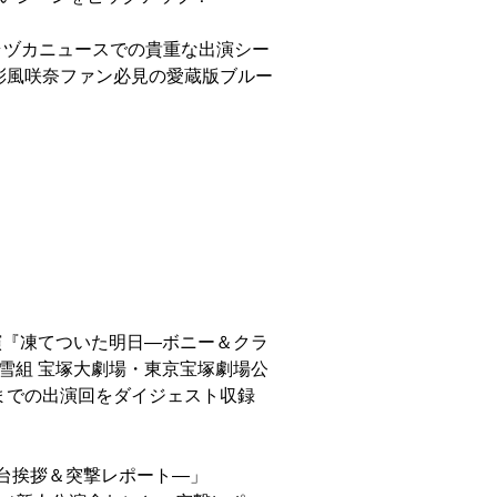
タカラヅカニュースでの貴重な出演シー
彩風咲奈ファン必見の愛蔵版ブルー
公演『凍てついた明日―ボニー＆クラ
 雪組 宝塚大劇場・東京宝塚劇場公
までの出演回をダイジェスト収録
”―舞台挨拶＆突撃レポート―」