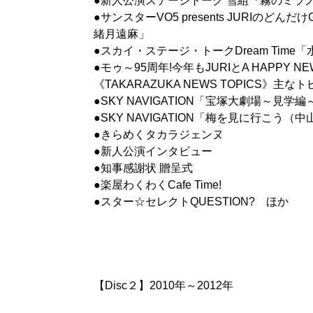
●新人公演ステージトーク 雪組『霧のミラ
●サンスターVO5 presents JURIのどん
緒月遠麻」
●スカイ・ステージ・トークDream Tim
●モゥ～95周年!今年もJURIとA HAPPY N
《TAKARAZUKA NEWS TOPICS》主な
●SKY NAVIGATION「宝塚大劇場～見学編
●SKY NAVIGATION「梅を見に行こう（
●きらめくタカラジェンヌ
●新人公演インタビュー
●知事感謝状 贈呈式
●楽屋わくわくCafe Time!
●スター☆セレクトQUESTION? ほか
【Disc２】2010年～2012年