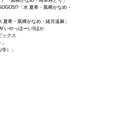
ノ』「凰稀かなめ・晴華みどり」
だけGOGO5!?「水 夏希・凰稀かなめ・
e「水 夏希・凰稀かなめ・緒月遠麻」
EW いやっほーい!!ほか
トピックス
～」
中山寺）」