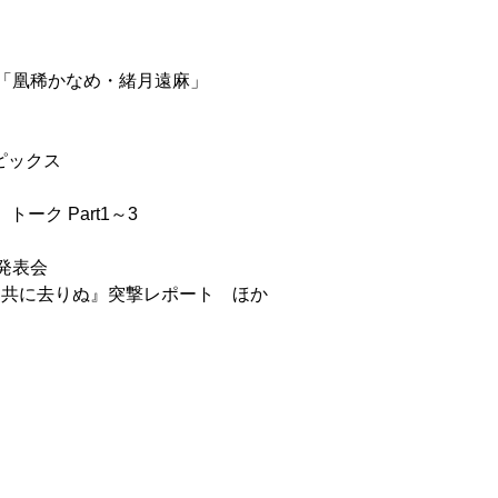
X「凰稀かなめ・緒月遠麻」
トピックス
ーク Part1～3
発表会
『風と共に去りぬ』突撃レポート ほか