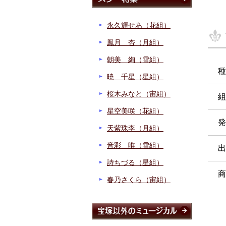
永久輝せあ（花組）
鳳月 杏（月組）
朝美 絢（雪組）
種
暁 千星（星組）
桜木みなと（宙組）
組
星空美咲（花組）
発
天紫珠李（月組）
音彩 唯（雪組）
出
詩ちづる（星組）
商
春乃さくら（宙組）