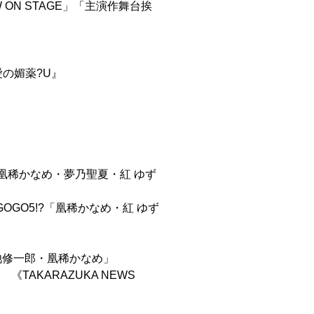
ON STAGE」「主演作舞台挨
の媚薬?U』
e「凰稀かなめ・夢乃聖夏・紅 ゆず
ぱりGOGO5!?「凰稀かなめ・紅 ゆず
小池修一郎・凰稀かなめ」
TAKARAZUKA NEWS