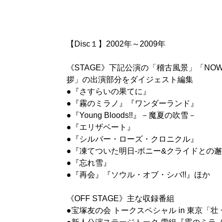
【Disc１】2002年～2009年
《STAGE》下記公演の「稽古風景」「NOW 
拶」の出演部分をダイジェスト編集
●『さすらいの果てに』
●『霧のミラノ』『ワンダーランド』
●『Young Bloods!!』－魔夏の吹雪－
●『エリザベート』
●『シルバー・ローズ・クロニクル』
●『凍てついた明日-ボニー&クライドとの邂
●『忘れ雪』
●『再会』『ソウル・オブ・シバ!!』ほか
《OFF STAGE》主な収録番組
●宝塚友の会 トークスペシャル in 東京「