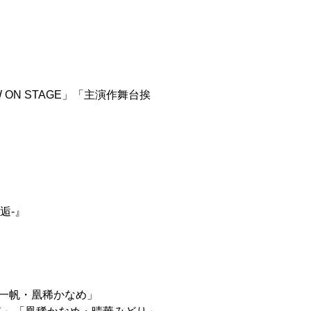
ON STAGE」「主演作舞台挨
逅-』
壮 一帆・凰稀かなめ」