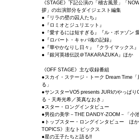
《STAGE》下記公演の「稽古風景」「NOW 
拶」の出演部分をダイジェスト編集
●『リラの壁の囚人たち』
●『ロミオとジュリエット』
●『愛するには短すぎる』『ル・ポァゾン 愛
●『ロバート・キャパ魂の記録』
●『華やかなりし日々』『クライマックス』
●『銀河英雄伝説＠TAKARAZUKA』ほか
《OFF STAGE》主な収録番組
●スカイ・ステージ・トーク Dream Tim
る」
●サンスターVO5 presents JURIのやっ
る・天寿光希／英真なおき」
●スター・ロングインタビュー
●男役の美学－THE DANDY‐ZOOM－「
●トップスター・ロングインタビュー ほか 《
TOPICS》主なトピックス
●星の王子たちと語る!!