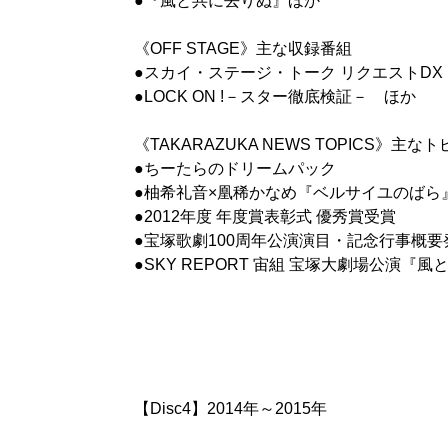
●『風と共に去りぬ』ほか
《OFF STAGE》主な収録番組
●スカイ・ステージ・トーク リクエストD
●LOCK ON !－スター徹底検証－ ほか
《TAKARAZUKA NEWS TOPICS》主な
●ちーたらのドリームパック
●柚希礼音×凰稀かなめ『ベルサイユのばら』ト
●2012年度 年度賞表彰式 優秀賞受賞
●宝塚歌劇100周年公演演目・記念行事概要
●SKY REPORT 宙組 宝塚大劇場公演
【Disc4】2014年～2015年