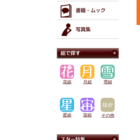
花組
月組
雪組
星組
宙組
その他