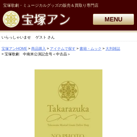
宝塚歌劇・ミュージカルグッズの販売＆買取り専門店
MENU
いらっしゃいませ
ゲスト
さん
宝塚アンHOME
商品購入
アイテムで探す
書籍・ムック
大判雑誌
宝塚歌劇 中南米公演記念号＜中古品＞