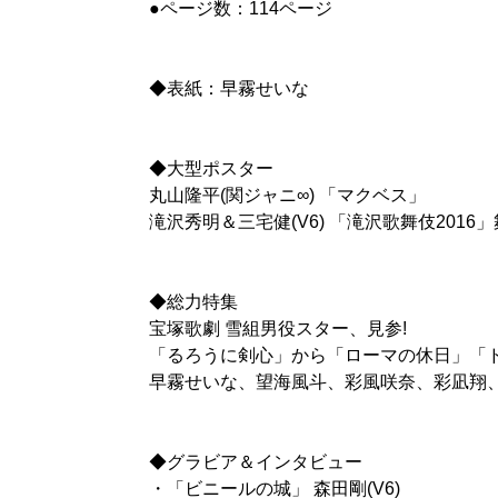
●ページ数：114ページ
◆表紙：早霧せいな
◆大型ポスター
丸山隆平(関ジャニ∞) 「マクベス」
滝沢秀明＆三宅健(V6) 「滝沢歌舞伎2016
◆総力特集
宝塚歌劇 雪組男役スター、見参!
「るろうに剣心」から「ローマの休日」「
早霧せいな、望海風斗、彩風咲奈、彩凪翔
◆グラビア＆インタビュー
・「ビニールの城」 森田剛(V6)