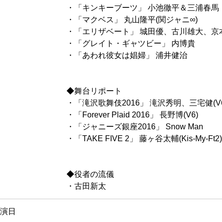
・「キンキーブーツ」 小池徹平＆三浦春馬
・「マクベス」 丸山隆平(関ジャニ∞)
・「エリザベート」 城田優、古川雄大、京
・「グレイト・ギャツビー」 内博貴
・「あわれ彼女は娼婦」 浦井健治
◆舞台リポート
・「滝沢歌舞伎2016」 滝沢秀明、三宅健(V
・「Forever Plaid 2016」 長野博(V6)
・「ジャニーズ銀座2016」 Snow Man
・「TAKE FIVE 2」 藤ヶ谷太輔(Kis-My-Ft2)
◆役者の流儀
・古田新太
演日