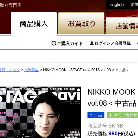
取り専門店
ご購入ガイド
ログイン／会員登録
書籍・ムック
大判雑誌
NIKKO MOOK STAGE navi 2016 vol.08＜中古品＞
NIKKO MOOK 
vol.08＜中古
中古品
在庫問い合わせ
商品番号
SN-3B
980
販売価格
税込