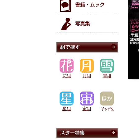
花組
月組
雪組
星組
宙組
その他