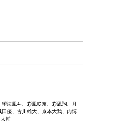
、望海風斗、彩風咲奈、彩凪翔、月
城田優、古川雄大、京本大我、内博
谷太輔