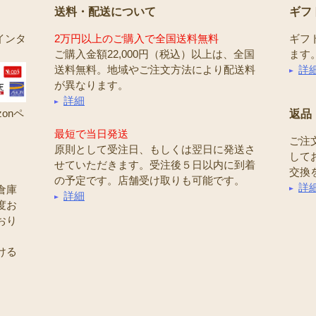
送料・配送について
ギフ
インタ
2万円以上のご購入で全国送料無料
ギフ
ご購入金額22,000円（税込）以上は、全国
ます
送料無料。地域やご注文方法により配送料
詳
が異なります。
詳細
onペ
返品
最短で当日発送
ご注
原則として受注日、もしくは翌日に発送さ
して
せていただきます。受注後５日以内に到着
交換
の予定です。店舗受け取りも可能です。
詳
倉庫
詳細
度お
おり
ける