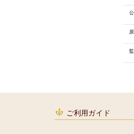
公
原
監
ご利用ガイド