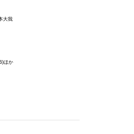
本大我
6)ほか