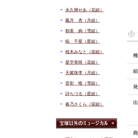
永久輝せあ（花組）
鳳月 杏（月組）
朝美 絢（雪組）
暁 千星（星組）
桜木みなと（宙組）
種
星空美咲（花組）
組
天紫珠李（月組）
音彩 唯（雪組）
発
詩ちづる（星組）
出
春乃さくら（宙組）
商