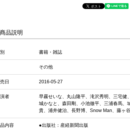
商品説明
別
書籍・雑誌
その他
売日
2016-05-27
演者
早霧せいな、丸山隆平、滝沢秀明、三宅健
城かなと、森田剛、小池徹平、三浦春馬、
貴、浦井健治、長野博、Snow Man、藤ヶ
品内容
●出版社：産経新聞出版