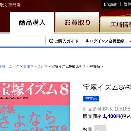
取り専門店
ご購入ガイド
ログイン／会員登録
書籍・ムック
文庫本・単行本
宝塚イズム8/榊原和子＜中古品＞
宝塚イズム8/
中古品
商品番号
BNK-10516B
1,480
販売価格
税込