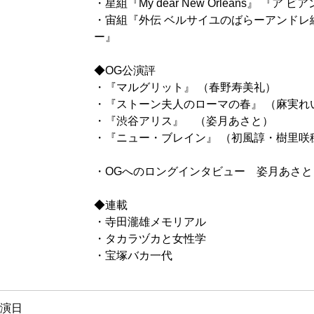
・星組『My dear New Orleans』 『ア ビ
・宙組『外伝 ベルサイユのばらーアンドレ
ー』
◆OG公演評
・『マルグリット』 （春野寿美礼）
・『ストーン夫人のローマの春』 （麻実れ
・『渋谷アリス』 （姿月あさと）
・『ニュー・ブレイン』 （初風諄・樹里咲
・OGへのロングインタビュー 姿月あさと
◆連載
・寺田瀧雄メモリアル
・タカラヅカと女性学
・宝塚バカ一代
演日