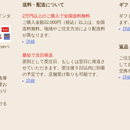
送料・配送について
ギフ
インタ
2万円以上のご購入で全国送料無料
ギフ
ご購入金額22,000円（税込）以上は、全国
ます
送料無料。地域やご注文方法により配送料
詳
が異なります。
詳細
onペ
返品
最短で当日発送
ご注
原則として受注日、もしくは翌日に発送さ
して
せていただきます。受注後５日以内に到着
交換
の予定です。店舗受け取りも可能です。
詳
倉庫
詳細
度お
おり
ける