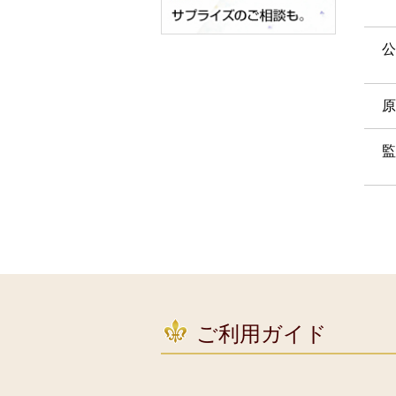
公
原
監
ご利用ガイド