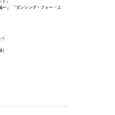
アント』
編ー』 『ダンシング・フォー・ユ
い）
穂）