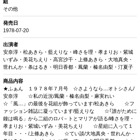
組
その他
発売日
1978-07-20
出演者
安奈淳・松あきら・藍えりな・峰さを理・孝まりお・紫城
いずみ・美花ちえり・高宮沙千・上條あきら・大地真央・
世れんか・条はるき・明日香都・鳳蘭・榛名由梨・汀夏子
商品内容
★ふぁん １９７８年７月号 ☆さようなら…オトシさん/
安奈淳 ☆私の近況/鳳蘭・榛名由梨・麻実れい
☆「風…」の最後を花組が飾っています/松あきら ☆フ
ァッション雑誌に凝っています/藍えりな ☆｢誰がために
鐘は鳴る」から二組のロバ－トとマリアが語る/峰さを理・
孝まりお・紫城いずみ・美花ちえり ☆星組に入って１
年目・・・/上條あきら ☆てい談/大地真央・世れんか・