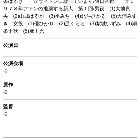
条はるき ☆ヴィトンに凝っています/明日香都 ☆１
９７８年ファンの推薦する新人 第１回/男役：(1)大地真
央 (2)山城はるか (3)平みち (4)北斗ひかる (5)大浦みず
き 女役：(1)優ひかり (2)遥くらら (3)紫城いずみ (4)湖
条千秋 (5)麻里光
公演日
公演会場
-0
原作
-0
監督
-0