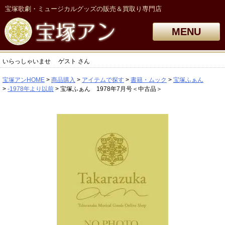
宝塚歌劇・ミュージカルグッズの販売＆買取り専門店
MENU
いらっしゃいませ
ゲスト
さん
宝塚アンHOME
商品購入
アイテムで探す
書籍・ムック
宝塚ふぁん
-1978年より以前
宝塚ふぁん 1978年7月号＜中古品＞