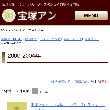
宝塚歌劇・ミュージカルグッズの販売＆買取り専門店
MENU
いらっしゃいませ
ゲスト
さん
宝塚アンHOME
商品購入
アイテムで探す
書籍・ムック
宝塚グラフ
2000-2004年
2000-2004年
価格が安い順
価格が高い順
新着順
1
2
65
件中
1
-
50
件表示
宝塚グラフ 2004年 1～12月 【12冊セット】
＜中古品＞